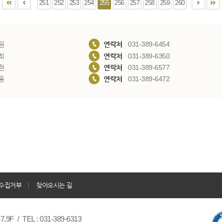
251
252
253
254
255
256
257
258
259
260
원
연락처
031-389-6454
희
연락처
031-389-6350
현
연락처
031-389-6577
용
연락처
031-389-6472
수집거부
찾아오시는 길
/ TEL : 031-389-6313