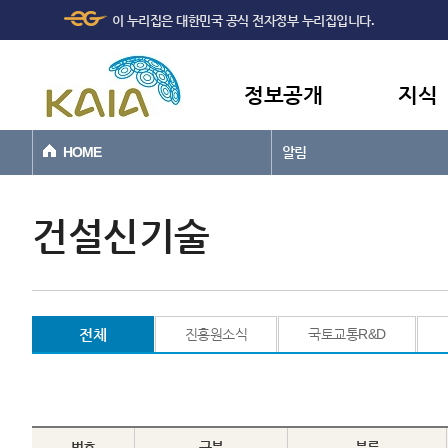
주메뉴
본문바로가기
이 누리집은 대한민국 공식 전자정부 누리집입니다.
바로가기
정보공개
지식
HOME
알림
건설신기술
전체
진흥원소식
국토교통R&D
번호
구분
분류