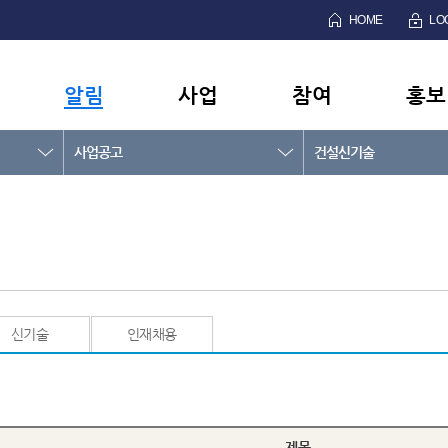
HOME
LO
알림
사업
참여
홍보
사업공고
건설신기술
신기술
인재채용
제목