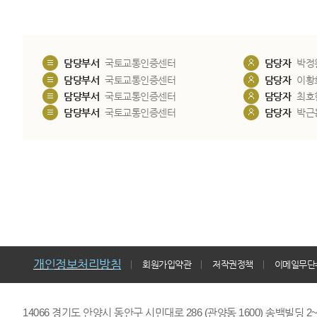
담당부서
국토교통인증센터
담당자
박정
담당부서
국토교통인증센터
담당자
이황
담당부서
국토교통인증센터
담당자
최호
담당부서
국토교통인증센터
담당자
박근
개인정보처리방침
회원가입약관
저작권정책
이메일무단
14066 경기도 안양시 동안구 시민대로 286 (관양동 1600) 송백빌딩 2~7,9F 