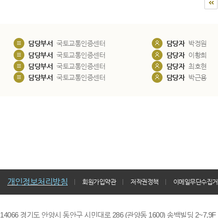
담당부서
국토교통인증센터
담당자
박정원
담당부서
국토교통인증센터
담당자
이황희
담당부서
국토교통인증센터
담당자
최호현
담당부서
국토교통인증센터
담당자
박근용
개인정보처리방침
회원가입약관
저작권정책
이메일무단수집거
14066 경기도 안양시 동안구 시민대로 286 (관양동 1600) 송백빌딩 2~7,9F / TE