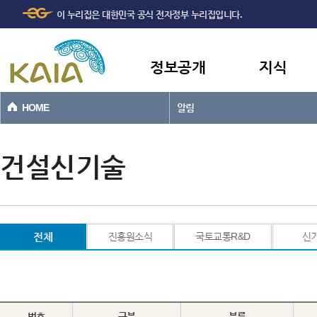
주메뉴
본문바로가기
이 누리집은 대한민국 공식 전자정부 누리집입니다.
바로가기
정보공개
지식
HOME
알림
건설신기술
전체
진흥원소식
국토교통R&D
신
번호
구분
분류