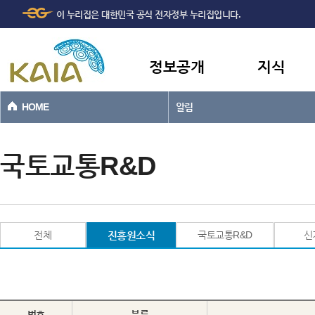
주메뉴
본문바로가기
이 누리집은 대한민국 공식 전자정부 누리집입니다.
바로가기
정보공개
지식
HOME
알림
국토교통R&D
전체
진흥원소식
국토교통R&D
신
번호
분류