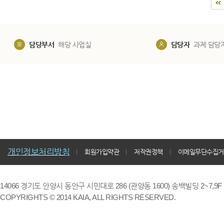
담당부서
해당 사업실
담당자
과제 담당
개인정보처리방침
회원가입약관
저작권정책
이메일무단수집거
14066 경기도 안양시 동안구 시민대로 286 (관양동 1600) 송백빌딩 2~7,9F / TE
COPYRIGHTS © 2014 KAIA, ALL RIGHTS RESERVED.