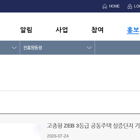
HOME
LO
알림
사업
참여
홍보
진흥원동정
고층형 ZEB 3등급 공동주택 실증단지 
2026-07-24