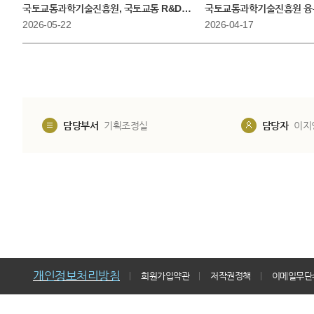
국토교통과학기술진흥원, 국토교통 R&D 내일의 리더, ‘온보딩프로그램’으
국토교통과학기술진흥원 융복
2026-05-22
2026-04-17
담당부서
기획조정실
담당자
이지
개인정보처리방침
회원가입약관
저작권정책
이메일무단