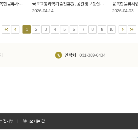
로 힘찬 출발
합물류사업단, 2026년 착수보고회 개최
국토교통과학기술진흥원, 공
2026-04-14
2026-04-03
1
2
3
4
5
6
7
8
9
10
영
연락처
031-389-6434
수집거부
찾아오시는 길