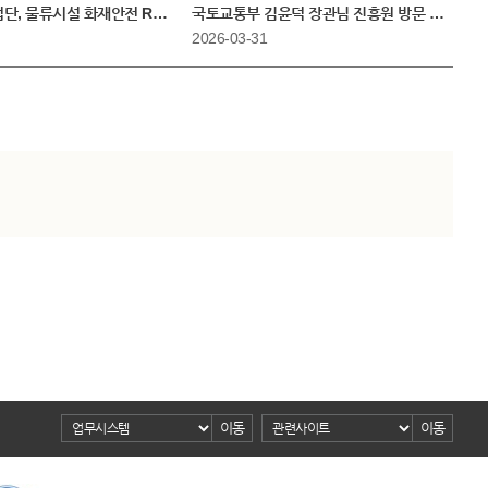
간정보품질관리원과 ‘공간정보 R&D 품질검증’ 협력 MOU 체결
융복합물류사업단, 물류시설 화재안전 R&D 세미나 성료
국토교통부 김윤덕 장관님 진흥원 방문 및 주요 
2026-03-31
이동
이동