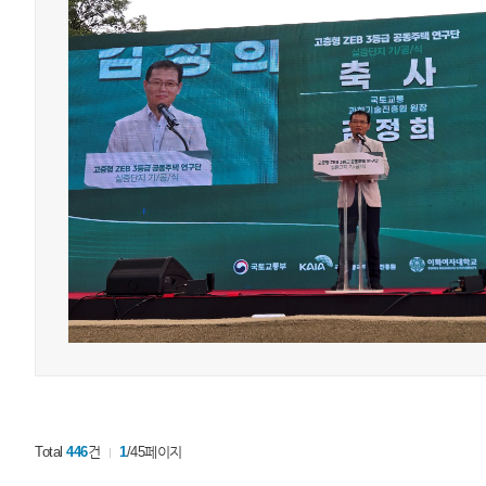
Total
446
건
1
/45페이지