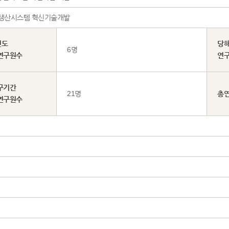
동 주택 생산시스템 혁신기술개발
년도
당
6명
연구원수
연
구기간
21명
총
연구원수