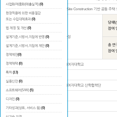
사업화/제품화(매출실적)
(0)
연구과제명
Off-Site Construction 기반 공
현장적용에 의한 비용절감
또는 수입대체효과
(0)
당해
법 제정 및 개선
(0)
참여 
연구책임자
이준성
설계기준,시방서,지침에 반영
(0)
총 연
설계기준,시방서,지침에 제안
(0)
참여 
정책제안
(0)
정책채택
(0)
연구기관명 및 소속부서
이화여자대학교
특허
(13)
참여기업명
-
실용신안
(0)
참여연구기관명
이화여자대학교 산학협력단
소프트웨어(S/W)
(5)
등록 발간번호
-
디자인
(0)
ISBN
-
기타성과(상표, 서비스 등)
(0)
신기술 지정