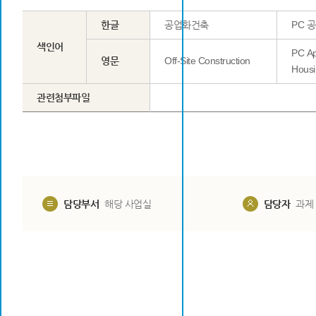
한글
공업화건축
PC 
색인어
PC Ap
영문
Off-Site Construction
Housi
관련첨부파일
담당부서
해당 사업실
담당자
과제