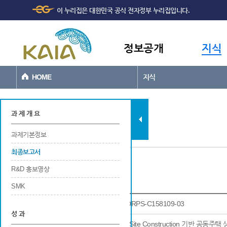
주메뉴
본문바로가기
이 누리집은 대한민국 공식 전자정부 누리집입니다.
바로가기
정보공개
지식
HOME
지식
지식
과 제 개 요
과제기본정보
최종보고서
R&D 홍보영상
최종보고서
SMK
과제고유번호
22ORPS-C158109-03
성 과
연구사업명
Off-Site Construction 기반 공