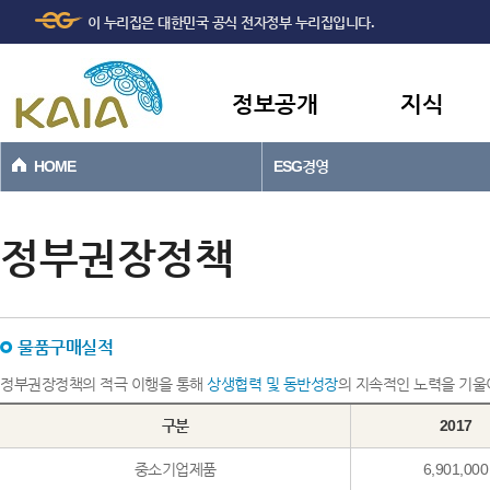
주메뉴
본문바로가기
이 누리집은 대한민국 공식 전자정부 누리집입니다.
바로가기
정보공개
지식
HOME
ESG경영
정부권장정책
물품구매실적
정부권장정책의 적극 이행을 통해
상생협력 및 동반성장
의 지속적인 노력을 기
구분
2017
중소기업제품
6,901,000