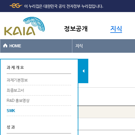
주메뉴
본문바로가기
이 누리집은 대한민국 공식 전자정부 누리집입니다.
바로가기
정보공개
지식
HOME
지식
과제현황
과 제 개 요
과제기본정보
최종보고서
SMK 목록
R&D 홍보영상
SMK
번호
년도
사업명
성 과