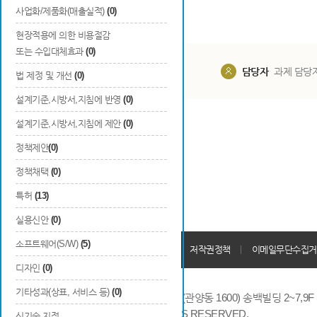
사업화/제품화(매출실적)
(0)
현장적용에 의한 비용절감
또는 수입대체효과
(0)
담당부서
해당 사업실
담당자
과제 담당
법 제정 및 개선
(0)
설계기준,시방서,지침에 반영
(0)
설계기준,시방서,지침에 제안
(0)
정책제안
(0)
정책채택
(0)
특허
(13)
실용신안
(0)
소프트웨어(S/W)
(5)
개인정보처리방침
회원가입약관
저작권정책
이메일무단수집거
디자인
(0)
기타성과(상표, 서비스 등)
(0)
14066 경기도 안양시 동안구 시민대로 286 (관양동 1600) 송백빌딩 2~7,9F / TE
COPYRIGHTS © 2014 KAIA, ALL RIGHTS RESERVED.
신기술 지정