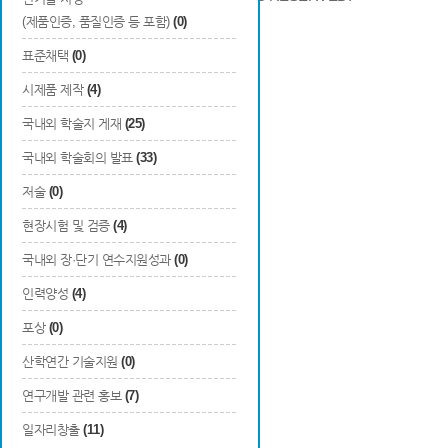
(제품인증, 품질인증 등 포함)
(0)
표준채택
(0)
시제품 제작
(4)
국내외 학술지 게재
(25)
국내외 학술회의 발표
(33)
저술
(0)
현장시험 및 검증
(4)
국내외 장·단기 연수지원성과
(0)
인력양성
(4)
포상
(0)
산학연간 기술지원
(0)
연구개발 관련 홍보
(7)
일자리창출
(11)