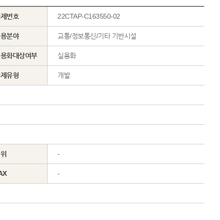
과제번호
22CTAP-C163550-02
적용분야
교통/정보통신/기타 기반시설
실용화대상여부
실용화
과제유형
개발
직위
-
AX
-