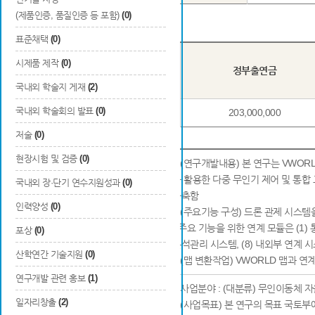
(제품인증, 품질인증 등 포함)
(0)
표준채택
(0)
시제품 제작
(0)
년도
정부출연금
국내외 학술지 게재
(2)
국내외 학술회의 발표
(0)
2차년도
203,000,000
저술
(0)
현장시험 및 검증
(0)
o (연구개발내용) 본 연구는 VWORLD 
을 활용한 다중 무인기 제어 및 통
국내외 장·단기 연수지원성과
(0)
구축함
인력양성
(0)
연구개발개요
o (주요기능 구성) 드론 관제 시스
- 주요 기능을 위한 연계 모듈은 (1) 
포상
(0)
분석관리 시스템, (8) 내외부 연계
산학연간 기술지원
(0)
o (맵 변환작업) VW
연구개발 관련 홍보
(1)
일자리창출
(2)
o (사업목표) 본 연구의 목표 국토