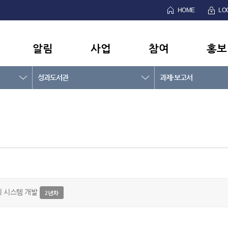
HOME
LO
알림
사업
참여
홍보
성과도서관
과제·보고서
리 시스템 개발
2년차