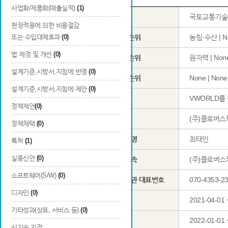
사업화/제품화(매출실적)
(1)
사업명
국토교통기술
현장적용에 의한 비용절감
또는 수입대체효과
(0)
1순위
농림·수산 | No
법 제정 및 개선
(0)
국가과학표준분류
2순위
원자력 | None
설계기준,시방서,지침에 반영
(0)
3순위
None | None
설계기준,시방서,지침에 제안
(0)
과제명
VWORLD를
정책제안
(0)
주관연구기관
(주)클로버
정책채택
(0)
성명
최태인
특허
(1)
실용신안
(0)
총괄연구 책임자
소속
(주)클로버
소프트웨어(S/W)
(0)
기관 대표번호
070-4353-2
디자인
(0)
총 연구기간
2021-04-01 
기타성과(상표, 서비스 등)
(0)
당해연도 연구기간
2022-01-01 
신기술 지정