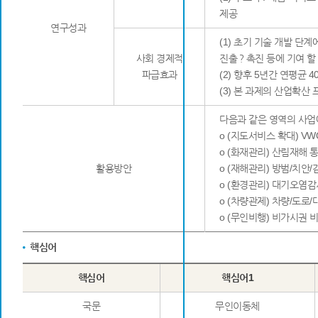
제공
연구성과
(1) 초기 기술 개발 단
사회 경제적
진출？촉진 등에 기여 할
파급효과
(2) 향후 5년간 연평균
(3) 본 과제의 산업확산
다음과 같은 영역의 사업
o (지도서비스 확대) V
o (화재관리) 산림재해 
활용방안
o (재해관리) 방범/치안/
o (환경관리) 대기오염감
o (차량관제) 차량/도로
o (무인비행) 비가시권 
핵심어
핵심어
핵심어1
국문
무인이동체