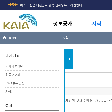
주메뉴
본문바로가기
이 누리집은 대한민국 공식 전자정부 누리집입니다.
바로가기
정보공개
지식
HOME
지식
과제현황
과 제 개 요
과제기본정보
최종보고서
실용신안
R&D 홍보영상
SMK
※ 연구개발 결과에 대해 국내 및 국외에서 지적재산권 행사를 위해 출원/등록한
성 과