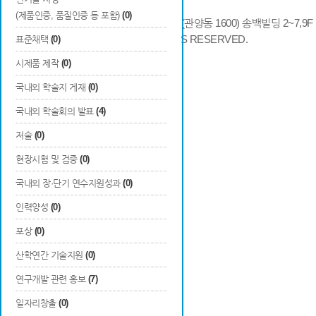
(제품인증, 품질인증 등 포함)
(0)
14066 경기도 안양시 동안구 시민대로 286 (관양동 1600) 송백빌딩 2~7,9F / TE
COPYRIGHTS © 2014 KAIA, ALL RIGHTS RESERVED.
표준채택
(0)
시제품 제작
(0)
국내외 학술지 게재
(0)
국내외 학술회의 발표
(4)
저술
(0)
현장시험 및 검증
(0)
국내외 장·단기 연수지원성과
(0)
인력양성
(0)
포상
(0)
산학연간 기술지원
(0)
연구개발 관련 홍보
(7)
일자리창출
(0)