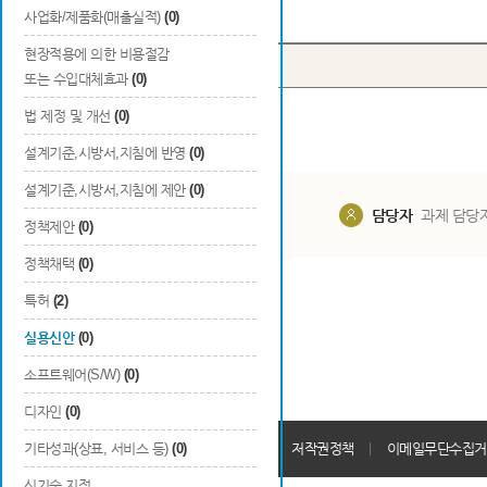
Total
0
건
사업화/제품화(매출실적)
(0)
현장적용에 의한 비용절감
번호
출원국
출원/등록
또는 수입대체효과
(0)
법 제정 및 개선
(0)
설계기준,시방서,지침에 반영
(0)
설계기준,시방서,지침에 제안
(0)
담당부서
해당 사업실
담당자
과제 담당
정책제안
(0)
정책채택
(0)
특허
(2)
실용신안
(0)
소프트웨어(S/W)
(0)
디자인
(0)
개인정보처리방침
기타성과(상표, 서비스 등)
(0)
회원가입약관
저작권정책
이메일무단수집거
신기술 지정