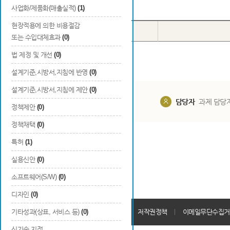
Total
0
건
사업화/제품화(매출실적)
(1)
현장적용에 의한 비용절감
번호
구분
또는 수입대체효과
(0)
법 제정 및 개선
(0)
설계기준,시방서,지침에 반영
(0)
설계기준,시방서,지침에 제안
(0)
담당부서
해당 사업실
담당자
과제 담당
정책제안
(0)
정책채택
(0)
특허
(1)
실용신안
(0)
소프트웨어(S/W)
(0)
디자인
(0)
개인정보처리방침
기타성과(상표, 서비스 등)
(0)
회원가입약관
저작권정책
이메일무단수집거
신기술 지정