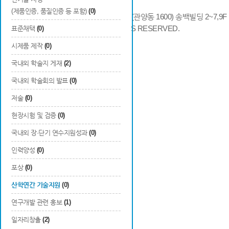
(제품인증, 품질인증 등 포함)
(0)
14066 경기도 안양시 동안구 시민대로 286 (관양동 1600) 송백빌딩 2~7,9F / TE
COPYRIGHTS © 2014 KAIA, ALL RIGHTS RESERVED.
표준채택
(0)
시제품 제작
(0)
국내외 학술지 게재
(2)
국내외 학술회의 발표
(0)
저술
(0)
현장시험 및 검증
(0)
국내외 장·단기 연수지원성과
(0)
인력양성
(0)
포상
(0)
산학연간 기술지원
(0)
연구개발 관련 홍보
(1)
일자리창출
(2)