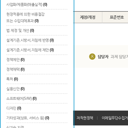
Total
0
건
사업화/제품화(매출실적)
(0)
현장적용에 의한 비용절감
번호
구분
채택기관
제정/개정
표준번호
또는 수입대체효과
(0)
법 제정 및 개선
(0)
설계기준,시방서,지침에 반영
(0)
설계기준,시방서,지침에 제안
(0)
담당부서
해당 사업실
담당자
과제 담당
정책제안
(0)
정책채택
(0)
특허
(0)
실용신안
(0)
소프트웨어(S/W)
(0)
디자인
(0)
개인정보처리방침
기타성과(상표, 서비스 등)
(0)
회원가입약관
저작권정책
이메일무단수집거
신기술 지정