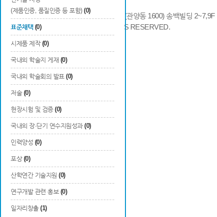
(제품인증, 품질인증 등 포함)
(0)
14066 경기도 안양시 동안구 시민대로 286 (관양동 1600) 송백빌딩 2~7,9F / TE
COPYRIGHTS © 2014 KAIA, ALL RIGHTS RESERVED.
표준채택
(0)
시제품 제작
(0)
국내외 학술지 게재
(0)
국내외 학술회의 발표
(0)
저술
(0)
현장시험 및 검증
(0)
국내외 장·단기 연수지원성과
(0)
인력양성
(0)
포상
(0)
산학연간 기술지원
(0)
연구개발 관련 홍보
(0)
일자리창출
(1)