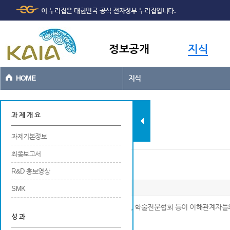
주메뉴
본문바로가기
이 누리집은 대한민국 공식 전자정부 누리집입니다.
바로가기
정보공개
지식
HOME
지식
과제현황
과 제 개 요
과제기본정보
최종보고서
표준 채택
R&D 홍보영상
SMK
※ 국내외에서 공인된 표주놔기관, 생산자협회, 학술전문협회 등이 이해관계자들
성 과