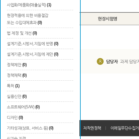
Total
0
건
사업화/제품화(매출실적)
(1)
현장적용에 의한 비용절감
번호
현장시험명
또는 수입대체효과
(0)
법 제정 및 개선
(0)
설계기준,시방서,지침에 반영
(0)
설계기준,시방서,지침에 제안
(0)
담당부서
해당 사업실
담당자
과제 담당
정책제안
(0)
정책채택
(0)
특허
(1)
실용신안
(0)
소프트웨어(S/W)
(0)
디자인
(0)
개인정보처리방침
기타성과(상표, 서비스 등)
(0)
회원가입약관
저작권정책
이메일무단수집거
신기술 지정