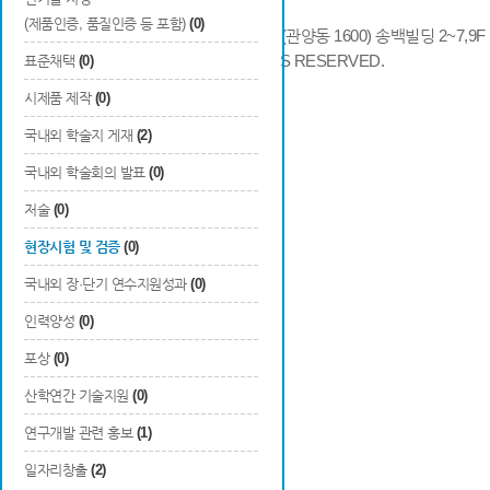
(제품인증, 품질인증 등 포함)
(0)
14066 경기도 안양시 동안구 시민대로 286 (관양동 1600) 송백빌딩 2~7,9F / TE
COPYRIGHTS © 2014 KAIA, ALL RIGHTS RESERVED.
표준채택
(0)
시제품 제작
(0)
국내외 학술지 게재
(2)
국내외 학술회의 발표
(0)
저술
(0)
현장시험 및 검증
(0)
국내외 장·단기 연수지원성과
(0)
인력양성
(0)
포상
(0)
산학연간 기술지원
(0)
연구개발 관련 홍보
(1)
일자리창출
(2)