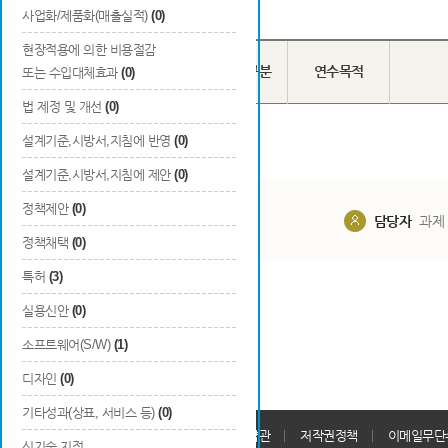
Total
0
건
사업화/제품화(매출실적)
(0)
현장적용에 의한 비용절감
국내/국외
번호
장/단기 구분
연수목적
또는 수입대체효과
(0)
구분
법 제정 및 개선
(0)
설계기준,시방서,지침에 반영
(0)
설계기준,시방서,지침에 제안
(0)
정책제안
(0)
담당부서
해당 사업실
담당자
과제
정책채택
(0)
특허
(3)
실용신안
(0)
소프트웨어(S/W)
(1)
디자인
(0)
기타성과(상표, 서비스 등)
(0)
개인정보처리방침
회원가입약관
저작권정책
이메일무단
신기술 지정