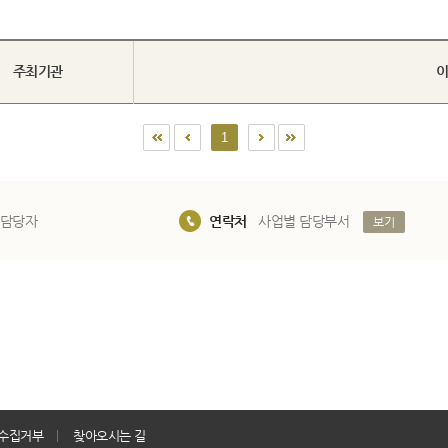
주최기관
이
1
 담당자
연락처
사업별 담당부서
보기
수집거부
찾아오시는 길