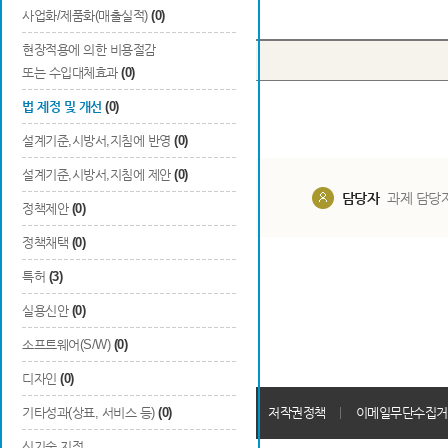
Total
0
건
사업화/제품화(매출실적)
(0)
현장적용에 의한 비용절감
번호
구분
또는 수입대체효과
(0)
법 제정 및 개선
(0)
설계기준,시방서,지침에 반영
(0)
설계기준,시방서,지침에 제안
(0)
담당부서
해당 사업실
담당자
과제 담당
정책제안
(0)
정책채택
(0)
특허
(3)
실용신안
(0)
소프트웨어(S/W)
(0)
디자인
(0)
개인정보처리방침
기타성과(상표, 서비스 등)
(0)
회원가입약관
저작권정책
이메일무단수집거
신기술 지정