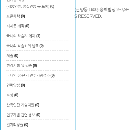
(제품인증, 품질인증 등 포함)
(0)
14066 경기도 안양시 동안구 시민대로 286 (관양동 1600) 송백빌딩 2~7,9F / TE
COPYRIGHTS © 2014 KAIA, ALL RIGHTS RESERVED.
표준채택
(0)
시제품 제작
(0)
국내외 학술지 게재
(1)
국내외 학술회의 발표
(0)
저술
(0)
현장시험 및 검증
(0)
국내외 장·단기 연수지원성과
(0)
인력양성
(0)
포상
(0)
산학연간 기술지원
(0)
연구개발 관련 홍보
(0)
일자리창출
(0)