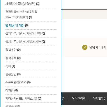
Total
0
건
사업화/제품화(매출실적)
(1)
현장적용에 의한 비용절감
번호
구분
또는 수입대체효과
(0)
법 제정 및 개선
(0)
설계기준,시방서,지침에 반영
(0)
설계기준,시방서,지침에 제안
(0)
담당부서
해당 사업실
담당자
과제
정책제안
(0)
정책채택
(0)
특허
(1)
실용신안
(0)
소프트웨어(S/W)
(0)
디자인
(0)
개인정보처리방침
기타성과(상표, 서비스 등)
(0)
회원가입약관
저작권정책
이메일무단
신기술 지정