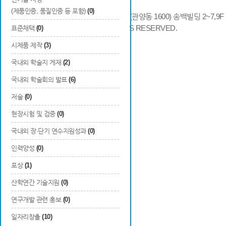
(제품인증, 품질인증 등 포함)
(0)
14066 경기도 안양시 동안구 시민대로 286 (관양동 1600) 송백빌딩 2~7,9F / TE
COPYRIGHTS © 2014 KAIA, ALL RIGHTS RESERVED.
표준채택
(0)
시제품 제작
(3)
국내외 학술지 게재
(2)
국내외 학술회의 발표
(6)
저술
(0)
현장시험 및 검증
(0)
국내외 장·단기 연수지원성과
(0)
인력양성
(0)
포상
(1)
산학연간 기술지원
(0)
연구개발 관련 홍보
(0)
일자리창출
(10)