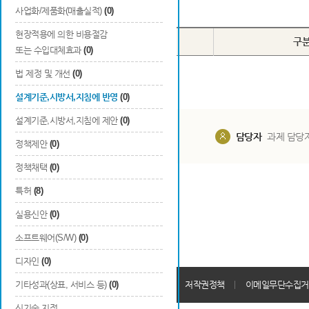
Total
0
건
사업화/제품화(매출실적)
(0)
현장적용에 의한 비용절감
번호
종류
구
또는 수입대체효과
(0)
법 제정 및 개선
(0)
설계기준,시방서,지침에 반영
(0)
설계기준,시방서,지침에 제안
(0)
담당부서
해당 사업실
담당자
과제 담당
정책제안
(0)
정책채택
(0)
특허
(8)
실용신안
(0)
소프트웨어(S/W)
(0)
디자인
(0)
개인정보처리방침
기타성과(상표, 서비스 등)
(0)
회원가입약관
저작권정책
이메일무단수집거
신기술 지정