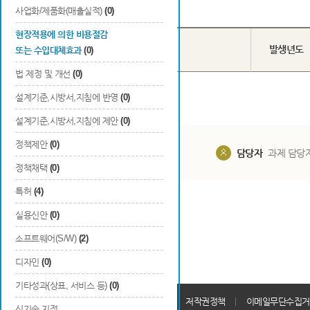
Total
0
건
사업화/제품화(매출실적)
(0)
현장적용에 의한 비용절감
번호
R&D기술명
발생년도
또는 수입대체효과
(0)
법 제정 및 개선
(0)
설계기준,시방서,지침에 반영
(0)
설계기준,시방서,지침에 제안
(0)
정책제안
(0)
담당부서
해당 사업실
담당자
과제 담당
정책채택
(0)
특허
(4)
실용신안
(0)
소프트웨어(S/W)
(2)
디자인
(0)
기타성과(상표, 서비스 등)
(0)
개인정보처리방침
회원가입약관
저작권정책
이메일무단수집거
신기술 지정