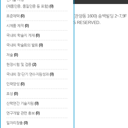
(제품인증, 품질인증 등 포함)
(0)
14066 경기도 안양시 동안구 시민대로 286 (관양동 1600) 송백빌딩 2~7,9F / TE
표준채택
(0)
COPYRIGHTS © 2014 KAIA, ALL RIGHTS RESERVED.
시제품 제작
(0)
국내외 학술지 게재
(0)
국내외 학술회의 발표
(0)
저술
(0)
현장시험 및 검증
(2)
국내외 장·단기 연수지원성과
(0)
인력양성
(0)
포상
(0)
산학연간 기술지원
(0)
연구개발 관련 홍보
(0)
일자리창출
(0)