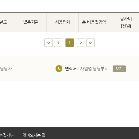
공사비
년도
발주기관
시공업체
총 비용절감액
(천원)
1
 담당자
연락처
사업별 담당부서
보기
수집거부
찾아오시는 길