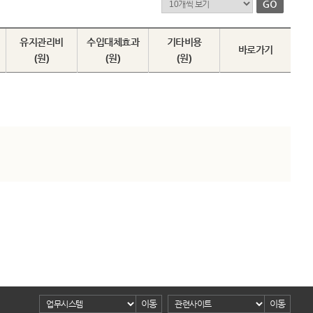
유지관리비
수입대체효과
기타비용
바로가기
(원)
(원)
(원)
이동
이동