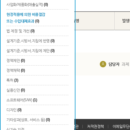
Total
0
건
사업화/제품화(매출실적)
(0)
현장적용에 의한 비용절감
번호
R&D기술명
발생
또는 수입대체효과
(0)
법 제정 및 개선
(0)
설계기준,시방서,지침에 반영
(0)
설계기준,시방서,지침에 제안
(0)
정책제안
(0)
담당부서
해당 사업실
담당자
과제
정책채택
(0)
특허
(3)
실용신안
(0)
소프트웨어(S/W)
(1)
디자인
(0)
기타성과(상표, 서비스 등)
(0)
개인정보처리방침
회원가입약관
저작권정책
이메일무단
신기술 지정