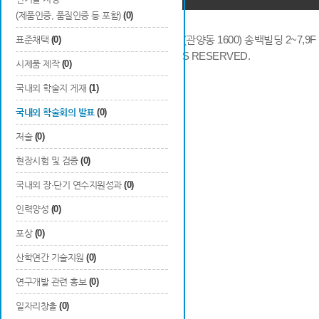
(제품인증, 품질인증 등 포함)
(0)
14066 경기도 안양시 동안구 시민대로 286 (관양동 1600) 송백빌딩 2~7,9F / TE
표준채택
(0)
COPYRIGHTS © 2014 KAIA, ALL RIGHTS RESERVED.
시제품 제작
(0)
국내외 학술지 게재
(1)
국내외 학술회의 발표
(0)
저술
(0)
현장시험 및 검증
(0)
국내외 장·단기 연수지원성과
(0)
인력양성
(0)
포상
(0)
산학연간 기술지원
(0)
연구개발 관련 홍보
(0)
일자리창출
(0)