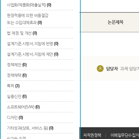
Total
0
건
사업화/제품화(매출실적)
(0)
현장적용에 의한 비용절감
국내/
번호
논문제목
또는 수입대체효과
(0)
국외
법 제정 및 개선
(0)
설계기준,시방서,지침에 반영
(0)
설계기준,시방서,지침에 제안
(0)
정책제안
(0)
담당부서
해당 사업실
담당자
과제 담당
정책채택
(0)
특허
(3)
실용신안
(0)
소프트웨어(S/W)
(0)
디자인
(0)
기타성과(상표, 서비스 등)
(0)
개인정보처리방침
회원가입약관
저작권정책
이메일무단수집거
신기술 지정