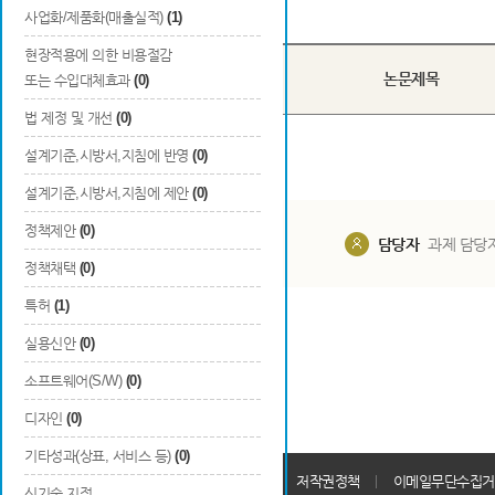
Total
0
건
사업화/제품화(매출실적)
(1)
현장적용에 의한 비용절감
국내/
번호
논문제목
또는 수입대체효과
(0)
국외
법 제정 및 개선
(0)
설계기준,시방서,지침에 반영
(0)
설계기준,시방서,지침에 제안
(0)
정책제안
(0)
담당부서
해당 사업실
담당자
과제 담당
정책채택
(0)
특허
(1)
실용신안
(0)
소프트웨어(S/W)
(0)
디자인
(0)
기타성과(상표, 서비스 등)
(0)
개인정보처리방침
회원가입약관
저작권정책
이메일무단수집거
신기술 지정