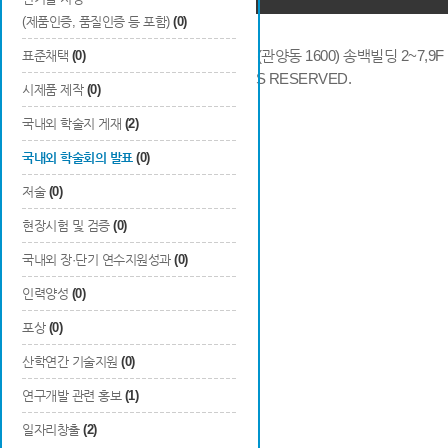
(제품인증, 품질인증 등 포함)
(0)
14066 경기도 안양시 동안구 시민대로 286 (관양동 1600) 송백빌딩 2~7,9F / TE
표준채택
(0)
COPYRIGHTS © 2014 KAIA, ALL RIGHTS RESERVED.
시제품 제작
(0)
국내외 학술지 게재
(2)
국내외 학술회의 발표
(0)
저술
(0)
현장시험 및 검증
(0)
국내외 장·단기 연수지원성과
(0)
인력양성
(0)
포상
(0)
산학연간 기술지원
(0)
연구개발 관련 홍보
(1)
일자리창출
(2)