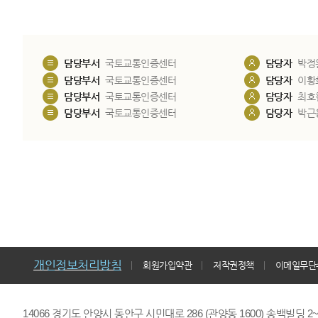
담당부서
국토교통인증센터
담당자
박정
담당부서
국토교통인증센터
담당자
이황
담당부서
국토교통인증센터
담당자
최호
담당부서
국토교통인증센터
담당자
박근
개인정보처리방침
회원가입약관
저작권정책
이메일무단
14066 경기도 안양시 동안구 시민대로 286 (관양동 1600) 송백빌딩 2~7,9F 