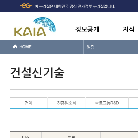
주메뉴
본문바로가기
이 누리집은 대한민국 공식 전자정부 누리집입니다.
바로가기
정보공개
지식
HOME
알림
건설신기술
전체
진흥원소식
국토교통R&D
번호
분류