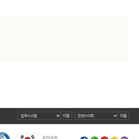
이동
이동