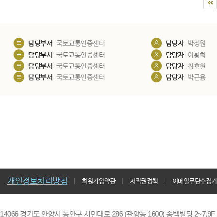
담당부서
국토교통인증센터
담당자
박정원
담당부서
국토교통인증센터
담당자
이황희
담당부서
국토교통인증센터
담당자
최호현
담당부서
국토교통인증센터
담당자
박근용
개인정보처리방침
회원가입약관
저작권정책
이메일무단수집거
14066 경기도 안양시 동안구 시민대로 286 (관양동 1600) 송백빌딩 2~7,9F / TE