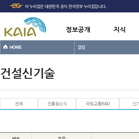
주메뉴
본문바로가기
이 누리집은 대한민국 공식 전자정부 누리집입니다.
바로가기
정보공개
지식
HOME
알림
건설신기술
전체
진흥원소식
국토교통R&D
신
번호
분류