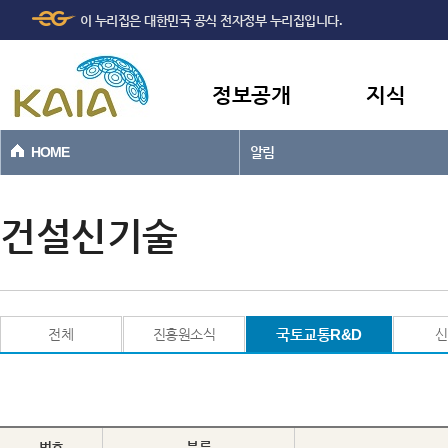
주메뉴
본문바로가기
이 누리집은 대한민국 공식 전자정부 누리집입니다.
바로가기
정보공개
지식
HOME
알림
건설신기술
전체
진흥원소식
국토교통R&D
신
번호
분류