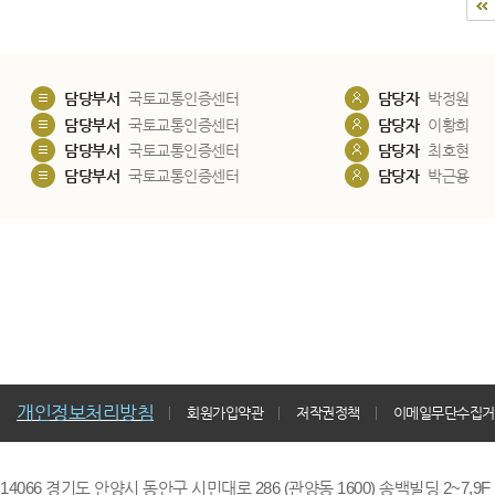
담당부서
국토교통인증센터
담당자
박정원
담당부서
국토교통인증센터
담당자
이황희
담당부서
국토교통인증센터
담당자
최호현
담당부서
국토교통인증센터
담당자
박근용
개인정보처리방침
회원가입약관
저작권정책
이메일무단수집거
14066 경기도 안양시 동안구 시민대로 286 (관양동 1600) 송백빌딩 2~7,9F / TE