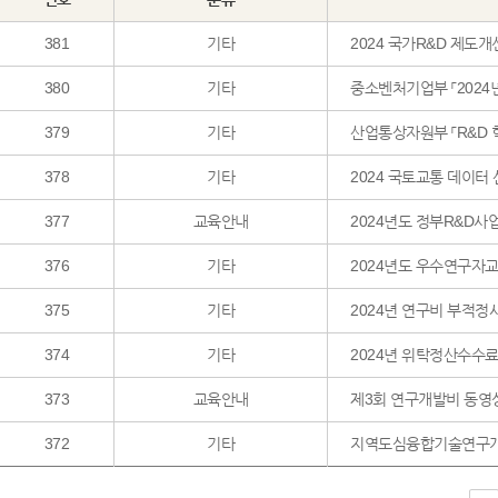
381
기타
2024 국가R&D 제도
380
기타
중소벤처기업부 「2024
379
기타
산업통상자원부 「R&D 
378
기타
2024 국토교통 데이터
377
교육안내
2024년도 정부R&D사
376
기타
2024년도 우수연구자교류
375
기타
2024년 연구비 부적정
374
기타
2024년 위탁정산수수료
373
교육안내
제3회 연구개발비 동영
372
기타
지역도심융합기술연구개