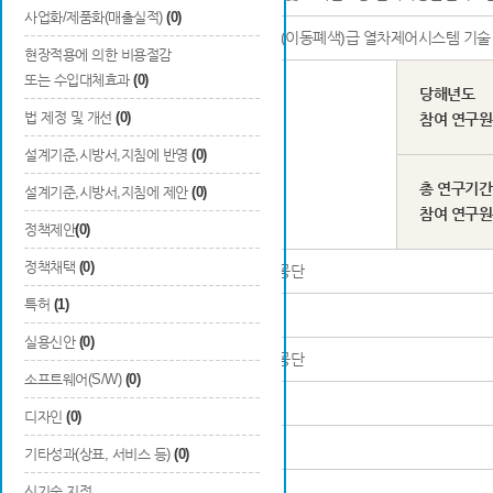
사업화/제품화(매출실적)
(0)
연구과제명
ETCS L3(이동폐색)급 열차제어시스템 기술
현장적용에 의한 비용절감
또는 수입대체효과
(0)
당해년도
법 제정 및 개선
(0)
참여 연구
연구책임자
성동일
설계기준,시방서,지침에 반영
(0)
총 연구기간
설계기준,시방서,지침에 제안
(0)
참여 연구
정책제안
(0)
정책채택
(0)
연구기관명 및 소속부서
국가철도공단
특허
(1)
참여기업명
-
실용신안
(0)
참여연구기관명
국가철도공단
소프트웨어(S/W)
(0)
등록 발간번호
-
디자인
(0)
ISBN
-
기타성과(상표, 서비스 등)
(0)
신기술 지정