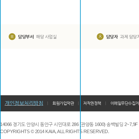
담당부서
해당 사업실
담당자
과제 담당
개인정보처리방침
회원가입약관
저작권정책
이메일무단수집거
14066 경기도 안양시 동안구 시민대로 286 (관양동 1600) 송백빌딩 2~7,9F / TE
COPYRIGHTS © 2014 KAIA, ALL RIGHTS RESERVED.