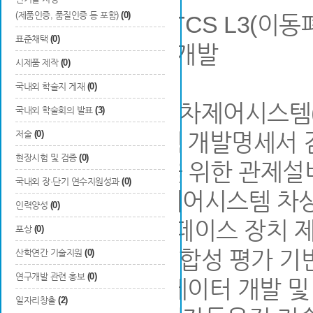
(제품인증, 품질인증 등 포함)
(0)
■ 400Km/h급 ETCS L
표준채택
(0)
적합성평가 기술개발
시제품 제작
(0)
국내외 학술지 게재
(0)
○ ETCS L3급 열차제어시스템
국내외 학술회의 발표
(3)
- 열차제어시스템 개발명세서 
저술
(0)
현장시험 및 검증
(0)
- KTCS-3 시험을 위한 관제
국내외 장·단기 연수지원성과
(0)
- KTCS-3 열차제어시스템 차상
인력양성
(0)
- ATP/ATO 인터페이스 장치
포상
(0)
○ ETCS L3급 적합성 평가 기
산학연간 기술지원
(0)
연구개발 관련 홍보
(0)
- 통합시험 시뮬레이터 개발 및 
일자리창출
(2)