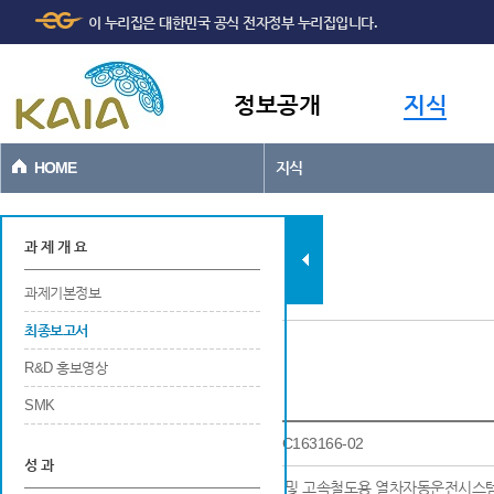
주메뉴
본문바로가기
이 누리집은 대한민국 공식 전자정부 누리집입니다.
바로가기
정보공개
지식
HOME
지식
과제현황
과 제 개 요
과제기본정보
최종보고서
R&D 홍보영상
최종보고서
SMK
과제고유번호
22KTCS-C163166-02
성 과
연구사업명
광역 일반 및 고속철도용 열차자동운전시스