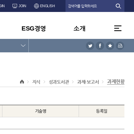
GIN
JOIN
ENGLISH
ESG경영
소개
과제현황
지식
성과도서관
과제·보고서
기술명
등록일