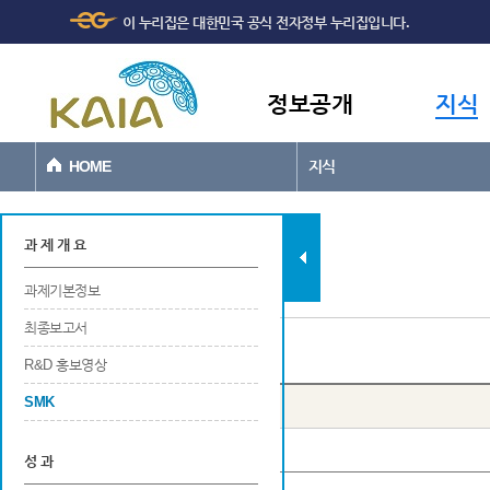
주메뉴
본문바로가기
이 누리집은 대한민국 공식 전자정부 누리집입니다.
바로가기
정보공개
지식
HOME
지식
지식
과 제 개 요
과제기본정보
최종보고서
SMK 목록
R&D 홍보영상
SMK
번호
년도
사업명
성 과