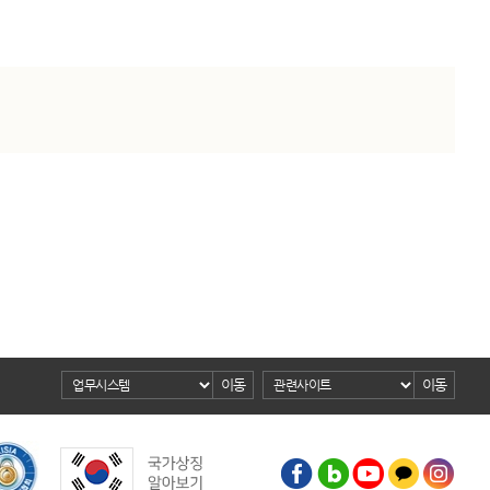
이동
이동