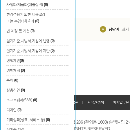
사업화/제품화(매출실적)
(0)
현장적용에 의한 비용절감
또는 수입대체효과
(0)
담당부서
해당 사업실
담당자
과제
법 제정 및 개선
(0)
설계기준,시방서,지침에 반영
(0)
설계기준,시방서,지침에 제안
(0)
정책제안
(0)
정책채택
(0)
특허
(0)
실용신안
(0)
소프트웨어(S/W)
(0)
개인정보처리방침
회원가입약관
저작권정책
이메일무단
디자인
(0)
기타성과(상표, 서비스 등)
(0)
14066 경기도 안양시 동안구 시민대로 286 (관양동 1600) 송백빌딩 2~7,9F 
COPYRIGHTS © 2014 KAIA, ALL RIGHTS RESERVED.
신기술 지정