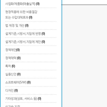
사업화/제품화(매출실적)
(0)
현장적용에 의한 비용절감
관련 R&D 홍보영상이 없습니다.
또는 수입대체효과
(0)
법 제정 및 개선
(0)
설계기준,시방서,지침에 반영
(0)
설계기준,시방서,지침에 제안
(0)
정책제안
(0)
정책채택
(0)
특허
(0)
실용신안
(0)
소프트웨어(S/W)
(0)
디자인
(0)
기타성과(상표, 서비스 등)
(0)
신기술 지정