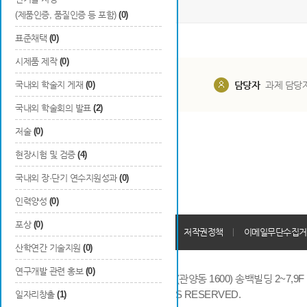
(제품인증, 품질인증 등 포함)
(0)
표준채택
(0)
시제품 제작
(0)
국내외 학술지 게재
(0)
담당부서
해당 사업실
담당자
과제 담당
국내외 학술회의 발표
(2)
저술
(0)
현장시험 및 검증
(4)
국내외 장·단기 연수지원성과
(0)
인력양성
(0)
포상
(0)
개인정보처리방침
회원가입약관
저작권정책
이메일무단수집거
산학연간 기술지원
(0)
연구개발 관련 홍보
(0)
14066 경기도 안양시 동안구 시민대로 286 (관양동 1600) 송백빌딩 2~7,9F / TE
COPYRIGHTS © 2014 KAIA, ALL RIGHTS RESERVED.
일자리창출
(1)