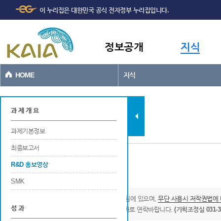
주메뉴
본문바로가기
이 누리집은 대한민국 공식 전자정부 누리집입니다.
바로가기
정보공개
지식
HOME
지식
과제현황
과 제 개 요
과제기본정보
최종보고서
R&D 홍보영상
관련 R&D 홍보영상
SMK
* 본 영상물의 저작권은 국토교통과학기술진흥원에 있으며,
무단 사용시 저작권법에 
성 과
영상물의 사용을 원하시는 분은 아래의 연락처로 연락바랍니다.
(기획조정실 031-38