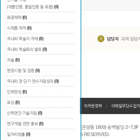
(제품인증, 품질인증 등 포함)
(0)
표준채택
(0)
시제품 제작
(0)
국내외 학술지 게재
(0)
담당부서
해당 사업실
담당자
과제 담당
국내외 학술회의 발표
(0)
저술
(0)
현장시험 및 검증
(0)
국내외 장·단기 연수지원성과
(0)
인력양성
(0)
포상
(0)
개인정보처리방침
회원가입약관
저작권정책
이메일무단수집거
산학연간 기술지원
(0)
연구개발 관련 홍보
(0)
14066 경기도 안양시 동안구 시민대로 286 (관양동 1600) 송백빌딩 2~7,9F / TE
COPYRIGHTS © 2014 KAIA, ALL RIGHTS RESERVED.
일자리창출
(0)