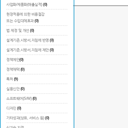
사업화/제품화(매출실적)
(0)
현장적용에 의한 비용절감
관련 R&D 홍보영상이 없습니다.
또는 수입대체효과
(0)
법 제정 및 개선
(0)
설계기준,시방서,지침에 반영
(0)
설계기준,시방서,지침에 제안
(0)
정책제안
(0)
정책채택
(0)
특허
(9)
실용신안
(0)
소프트웨어(S/W)
(0)
디자인
(0)
기타성과(상표, 서비스 등)
(0)
신기술 지정