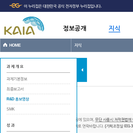
주메뉴
본문바로가기
이 누리집은 대한민국 공식 전자정부 누리집입니다.
바로가기
정보공개
지식
HOME
지식
과제현황
과 제 개 요
과제기본정보
최종보고서
R&D 홍보영상
관련 R&D 홍보영상
SMK
* 본 영상물의 저작권은 국토교통과학기술진흥원에 있으며,
무단 사용시 저작권법에 
성 과
영상물의 사용을 원하시는 분은 아래의 연락처로 연락바랍니다.
(기획조정실 031-38