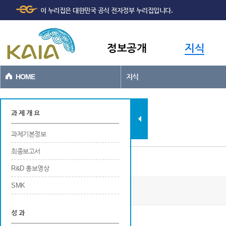
주메뉴
본문바로가기
이 누리집은 대한민국 공식 전자정부 누리집입니다.
바로가기
정보공개
지식
HOME
지식
지식
과 제 개 요
과제기본정보
최종보고서
과제기본정보
R&D 홍보영상
SMK
차세대 대인 보안검색 기술개발
2년차
성 과
사업개요