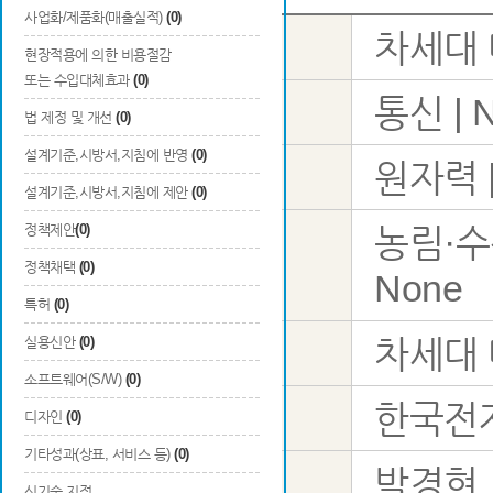
사업화/제품화(매출실적)
(0)
차세대
사업명
현장적용에 의한 비용절감
또는 수입대체효과
(0)
통신 | N
1순위
법 제정 및 개선
(0)
설계기준,시방서,지침에 반영
(0)
원자력 | 
2순위
설계기준,시방서,지침에 제안
(0)
국가과학표준분류
정책제안
(0)
농림·수
3순위
정책채택
(0)
None
특허
(0)
차세대
실용신안
(0)
과제명
소프트웨어(S/W)
(0)
한국전
주관연구기관
디자인
(0)
기타성과(상표, 서비스 등)
(0)
박경현
성명
신기술 지정