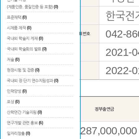
(제품인증, 품질인증 등 포함)
(0)
한국전
총괄연구 책임자
소속
표준채택
(0)
시제품 제작
(0)
042-86
기관 대표번호
국내외 학술지 게재
(0)
2021-0
국내외 학술회의 발표
(0)
총 연구기간
저술
(0)
2022-0
당해연도 연구기간
현장시험 및 검증
(0)
국내외 장·단기 연수지원성과
(0)
인력양성
(0)
포상
(0)
년도
정부출연금
산학연간 기술지원
(0)
연구개발 관련 홍보
(6)
5,287,000,000
2차년도
일자리창출
(0)