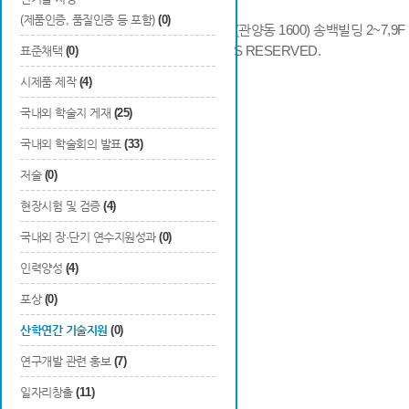
(제품인증, 품질인증 등 포함)
(0)
14066 경기도 안양시 동안구 시민대로 286 (관양동 1600) 송백빌딩 2~7,9F / TE
COPYRIGHTS © 2014 KAIA, ALL RIGHTS RESERVED.
표준채택
(0)
시제품 제작
(4)
국내외 학술지 게재
(25)
국내외 학술회의 발표
(33)
저술
(0)
현장시험 및 검증
(4)
국내외 장·단기 연수지원성과
(0)
인력양성
(4)
포상
(0)
산학연간 기술지원
(0)
연구개발 관련 홍보
(7)
일자리창출
(11)