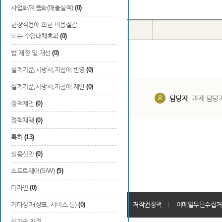
Total
0
건
사업화/제품화(매출실적)
(0)
현장적용에 의한 비용절감
번호
구분
또는 수입대체효과
(0)
법 제정 및 개선
(0)
설계기준,시방서,지침에 반영
(0)
설계기준,시방서,지침에 제안
(0)
담당부서
해당 사업실
담당자
과제 담당
정책제안
(0)
정책채택
(0)
특허
(13)
실용신안
(0)
소프트웨어(S/W)
(5)
디자인
(0)
개인정보처리방침
기타성과(상표, 서비스 등)
(0)
회원가입약관
저작권정책
이메일무단수집거
신기술 지정