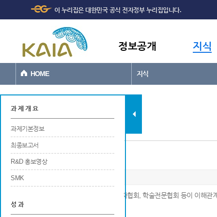
주메뉴
본문바로가기
이 누리집은 대한민국 공식 전자정부 누리집입니다.
바로가기
정보공개
지식
HOME
지식
과제현황
과 제 개 요
과제기본정보
최종보고서
표준 채택
R&D 홍보영상
SMK
※ 국내외에서 공인된 표주놔기관, 생산자협회, 학술전문협회 등이 이해관
성 과