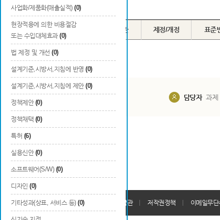
Total
0
건
사업화/제품화(매출실적)
(0)
현장적용에 의한 비용절감
번호
구분
채택기관
제정/개정
표준
또는 수입대체효과
(0)
법 제정 및 개선
(0)
설계기준,시방서,지침에 반영
(0)
설계기준,시방서,지침에 제안
(0)
담당부서
해당 사업실
담당자
과제
정책제안
(0)
정책채택
(0)
특허
(6)
실용신안
(0)
소프트웨어(S/W)
(0)
디자인
(0)
개인정보처리방침
기타성과(상표, 서비스 등)
(0)
회원가입약관
저작권정책
이메일무단
신기술 지정