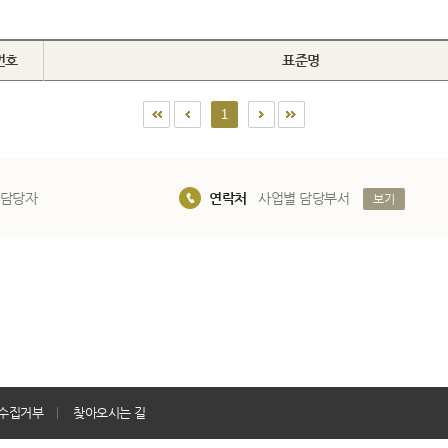
번호
표준명
1
 담당자
연락처
사업별 담당부서
보기
수집거부
찾아오시는 길