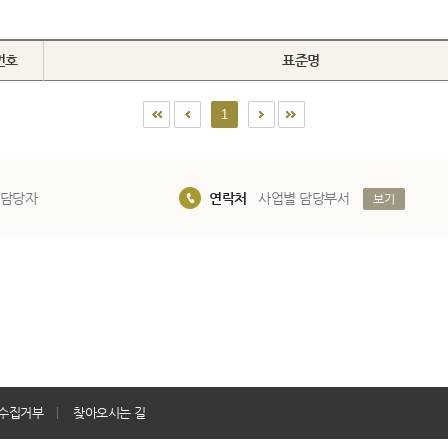
번호
표준명
1
 담당자
연락처
사업별 담당부서
보기
수집거부
찾아오시는 길