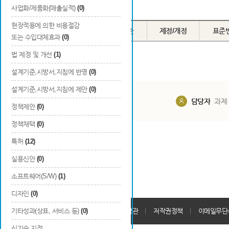
Total
0
건
사업화/제품화(매출실적)
(0)
현장적용에 의한 비용절감
번호
구분
채택기관
제정/개정
표준
또는 수입대체효과
(0)
법 제정 및 개선
(1)
설계기준,시방서,지침에 반영
(0)
설계기준,시방서,지침에 제안
(0)
담당부서
해당 사업실
담당자
과제
정책제안
(0)
정책채택
(0)
특허
(12)
실용신안
(0)
소프트웨어(S/W)
(1)
디자인
(0)
개인정보처리방침
기타성과(상표, 서비스 등)
(0)
회원가입약관
저작권정책
이메일무단
신기술 지정