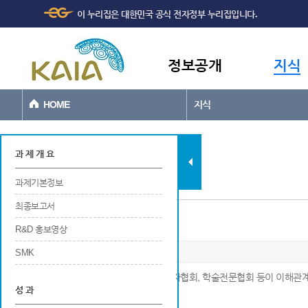
주메뉴
본문바로가기
이 누리집은 대한민국 공식 전자정부 누리집입니다.
바로가기
정보공개
지식
HOME
지식
과제현황
과 제 개 요
과제기본정보
최종보고서
표준 채택
R&D 홍보영상
SMK
※ 국내외에서 공인된 표주놔기관, 생산자협회, 학술전문협회 등이 이해관
성 과