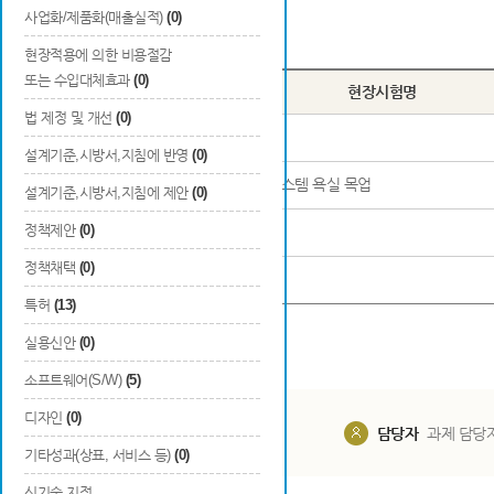
사업화/제품화(매출실적)
(0)
Total
4
건
현장적용에 의한 비용절감
또는 수입대체효과
(0)
번호
현장시험명
법 제정 및 개선
(0)
1
하이브리드PC 옥탑 목업
설계기준,시방서,지침에 반영
(0)
2
PC슬래브+경량철골벽체 타입 시스템 욕실 목업
설계기준,시방서,지침에 제안
(0)
정책제안
(0)
3
수평전단 실험용 PC 슬래브
정책채택
(0)
4
PC구조 공동주택 설계모델 수립
특허
(13)
실용신안
(0)
소프트웨어(S/W)
(5)
디자인
(0)
담당부서
해당 사업실
담당자
과제 담당
기타성과(상표, 서비스 등)
(0)
신기술 지정