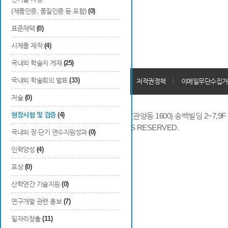
(제품인증, 품질인증 등 포함)
(0)
표준채택
(0)
시제품 제작
(4)
국내외 학술지 게재
(25)
국내외 학술회의 발표
(33)
개인정보처리방침
회원가입약관
저작권정책
이메일무단수집거
저술
(0)
현장시험 및 검증
(4)
14066 경기도 안양시 동안구 시민대로 286 (관양동 1600) 송백빌딩 2~7,9F / TE
COPYRIGHTS © 2014 KAIA, ALL RIGHTS RESERVED.
국내외 장·단기 연수지원성과
(0)
인력양성
(4)
포상
(0)
산학연간 기술지원
(0)
연구개발 관련 홍보
(7)
일자리창출
(11)