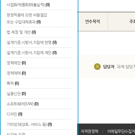
Total
0
건
사업화/제품화(매출실적)
(0)
현장적용에 의한 비용절감
국내/국외
번호
장/단기 구분
연수목적
주
또는 수입대체효과
(0)
구분
법 제정 및 개선
(0)
설계기준,시방서,지침에 반영
(0)
설계기준,시방서,지침에 제안
(0)
정책제안
(0)
담당부서
해당 사업실
담당자
과제 담당
정책채택
(0)
특허
(0)
실용신안
(0)
소프트웨어(S/W)
(0)
디자인
(0)
기타성과(상표, 서비스 등)
(0)
개인정보처리방침
회원가입약관
저작권정책
이메일무단수집거
신기술 지정