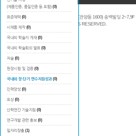
(제품인증, 품질인증 등 포함)
(0)
14066 경기도 안양시 동안구 시민대로 286 (관양동 1600) 송백빌딩 2~7,9F / TE
표준채택
(0)
COPYRIGHTS © 2014 KAIA, ALL RIGHTS RESERVED.
시제품 제작
(0)
국내외 학술지 게재
(0)
국내외 학술회의 발표
(0)
저술
(0)
현장시험 및 검증
(0)
국내외 장·단기 연수지원성과
(0)
인력양성
(0)
포상
(0)
산학연간 기술지원
(0)
연구개발 관련 홍보
(0)
일자리창출
(1)