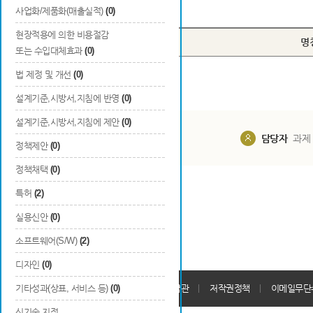
Total
0
건
사업화/제품화(매출실적)
(0)
현장적용에 의한 비용절감
번호
구분
명
또는 수입대체효과
(0)
법 제정 및 개선
(0)
설계기준,시방서,지침에 반영
(0)
설계기준,시방서,지침에 제안
(0)
담당부서
해당 사업실
담당자
과제
정책제안
(0)
정책채택
(0)
특허
(2)
실용신안
(0)
소프트웨어(S/W)
(2)
디자인
(0)
개인정보처리방침
기타성과(상표, 서비스 등)
(0)
회원가입약관
저작권정책
이메일무단
신기술 지정