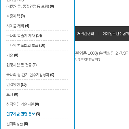
(제품인증, 품질인증 등 포함)
(0)
표준채택
(0)
시제품 제작
(4)
개인정보처리방침
회원가입약관
저작권정책
이메일무단수집거
국내외 학술지 게재
(14)
국내외 학술회의 발표
(30)
14066 경기도 안양시 동안구 시민대로 286 (관양동 1600) 송백빌딩 2~7,9F / TE
저술
(0)
COPYRIGHTS © 2014 KAIA, ALL RIGHTS RESERVED.
현장시험 및 검증
(1)
국내외 장·단기 연수지원성과
(0)
인력양성
(10)
포상
(0)
산학연간 기술지원
(0)
연구개발 관련 홍보
(3)
일자리창출
(0)