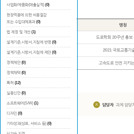
사업화/제품화(매출실적)
(0)
Total
3
건
현장적용에 의한 비용절감
또는 수입대체효과
(0)
번호
구분
명칭
법 제정 및 개선
(1)
1
행사개최
도로학회 20주년 홍보
설계기준,시방서,지침에 반영
(0)
2
행사개최
2021 국토교통기
설계기준,시방서,지침에 제안
(0)
정책제안
(0)
3
언론보도
고속도로 안전 지키는
정책채택
(0)
특허
(12)
실용신안
(0)
소프트웨어(S/W)
(1)
담당부서
해당 사업실
담당자
과제 담당
디자인
(0)
기타성과(상표, 서비스 등)
(0)
신기술 지정