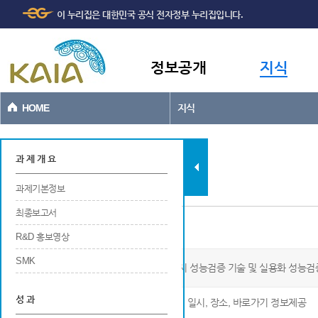
주메뉴
본문바로가기
이 누리집은 대한민국 공식 전자정부 누리집입니다.
바로가기
정보공개
지식
HOME
지식
과제현황
과 제 개 요
과제기본정보
최종보고서
연구개발 관련 홍보
R&D 홍보영상
SMK
외부자극 감응형 자체 발광형 도로 노면표시 성능검증 기술 및 실용화 성능검
성 과
※ 연구개발 관련 홍보에 대한 번호, 구분, 명칭, 일시, 장소, 바로가기 정보제공