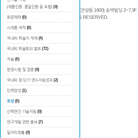
(제품인증, 품질인증 등 포함)
(0)
14066 경기도 안양시 동안구 시민대로 286 (관양동 1600) 송백빌딩 2~7,9F / TE
COPYRIGHTS © 2014 KAIA, ALL RIGHTS RESERVED.
표준채택
(0)
시제품 제작
(8)
국내외 학술지 게재
(4)
국내외 학술회의 발표
(72)
저술
(0)
현장시험 및 검증
(0)
국내외 장·단기 연수지원성과
(2)
인력양성
(1)
포상
(0)
산학연간 기술지원
(0)
연구개발 관련 홍보
(7)
일자리창출
(0)