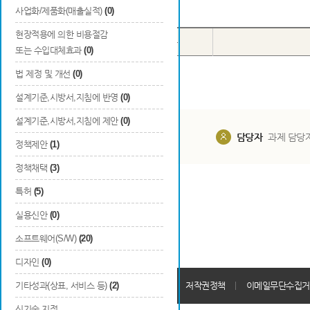
Total
0
건
사업화/제품화(매출실적)
(0)
현장적용에 의한 비용절감
번호
국내/국외
구분
또는 수입대체효과
(0)
법 제정 및 개선
(0)
설계기준,시방서,지침에 반영
(0)
설계기준,시방서,지침에 제안
(0)
담당부서
해당 사업실
담당자
과제 담당
정책제안
(1)
정책채택
(3)
특허
(5)
실용신안
(0)
소프트웨어(S/W)
(20)
디자인
(0)
개인정보처리방침
기타성과(상표, 서비스 등)
(2)
회원가입약관
저작권정책
이메일무단수집거
신기술 지정