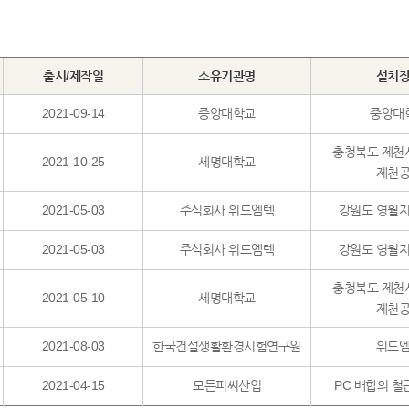
출시/제작일
소유기관명
설치
2021-09-14
중앙대학교
중앙대
충청북도 제천
2021-10-25
세명대학교
제천
2021-05-03
주식회사 위드엠텍
강원도 영월지
2021-05-03
주식회사 위드엠텍
강원도 영월지
충청북도 제천
2021-05-10
세명대학교
제천
2021-08-03
한국건설생활환경시험연구원
위드
2021-04-15
모든피씨산업
PC 배합의 철