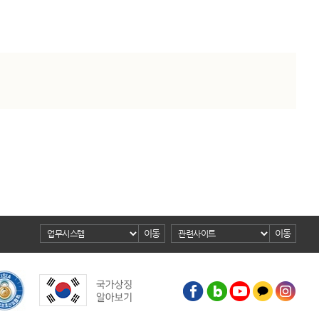
이동
이동