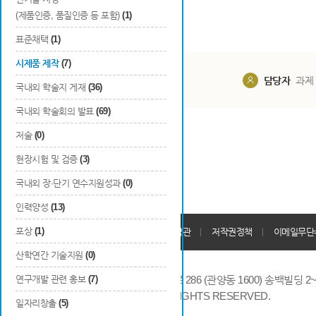
(제품인증, 품질인증 등 포함)
(1)
표준채택
(1)
시제품 제작
(7)
담당부서
해당 사업실
담당자
과제
국내외 학술지 게재
(36)
국내외 학술회의 발표
(69)
저술
(0)
현장시험 및 검증
(3)
국내외 장·단기 연수지원성과
(0)
인력양성
(13)
개인정보처리방침
포상
(1)
회원가입약관
저작권정책
이메일무단
산학연간 기술지원
(0)
연구개발 관련 홍보
(7)
14066 경기도 안양시 동안구 시민대로 286 (관양동 1600) 송백빌딩 2~7,9F 
COPYRIGHTS © 2014 KAIA, ALL RIGHTS RESERVED.
일자리창출
(5)