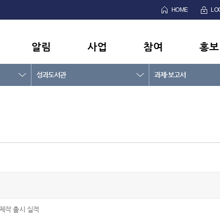
HOME
LO
알림
사업
참여
홍보
성과도서관
과제·보고서
제작 출시 실적