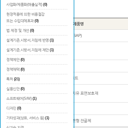
사업화/제품화(매출실적)
(0)
Total
7
건
현장적용에 의한 비용절감
또는 수입대체효과
(0)
번호
시제품명
법 제정 및 개선
(0)
1
자기치유용 스마트 폴리머 (SAP)
설계기준,시방서,지침에 반영
(1)
설계기준,시방서,지침에 제안
(1)
2
자기치유 마이크로캡슐
정책제안
(0)
3
유·무기계 자기치유 혼화재
정책채택
(0)
4
자기치유형 구체방수 콘크리트
특허
(21)
실용신안
(0)
5
자기치유 고상캡슐 및 자기치유 표면보호재
소프트웨어(S/W)
(1)
디자인
6
(0)
무기계 자기치유 혼합재
기타성과(상표, 서비스 등)
(1)
7
자기치유 박테리아 혼입 펠렛형 잔골제
신기술 지정