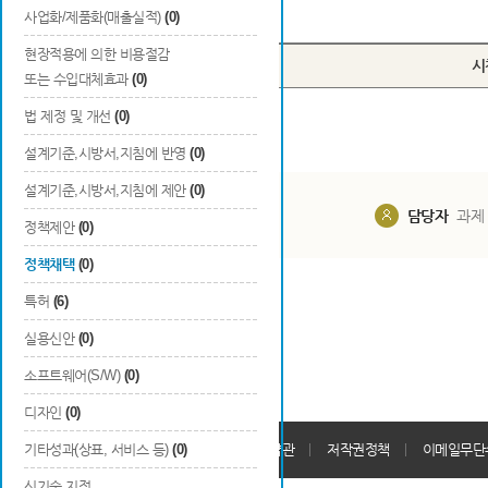
Total
0
건
사업화/제품화(매출실적)
(0)
현장적용에 의한 비용절감
번호
시
또는 수입대체효과
(0)
법 제정 및 개선
(0)
설계기준,시방서,지침에 반영
(0)
설계기준,시방서,지침에 제안
(0)
담당부서
해당 사업실
담당자
과제
정책제안
(0)
정책채택
(0)
특허
(6)
실용신안
(0)
소프트웨어(S/W)
(0)
디자인
(0)
개인정보처리방침
기타성과(상표, 서비스 등)
(0)
회원가입약관
저작권정책
이메일무단
신기술 지정