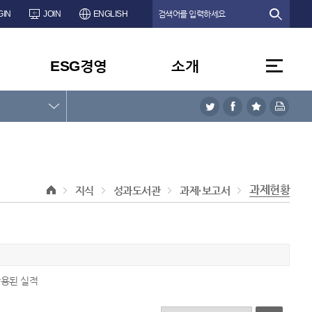
GIN
JOIN
ENGLISH
ESG경영
소개
과제현황
지식
성과도서관
과제·보고서
활용된 실적