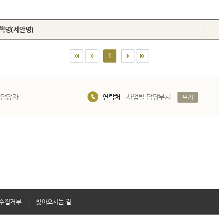
책명(제안명)
1
 담당자
연락처
사업별 담당부서
보기
수집거부
찾아오시는 길