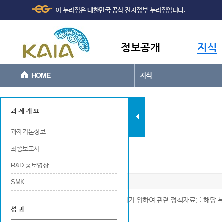
주메뉴
본문바로가기
이 누리집은 대한민국 공식 전자정부 누리집입니다.
바로가기
정보공개
지식
HOME
지식
과제현황
과 제 개 요
과제기본정보
최종보고서
정책채택
R&D 홍보영상
SMK
※ 연구수행 결과를 정부정책에 반영시키기 위하여 관련 정책자료를 해당 부
성 과