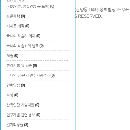
(제품인증, 품질인증 등 포함)
(0)
14066 경기도 안양시 동안구 시민대로 286 (관양동 1600) 송백빌딩 2~7,9F / TE
COPYRIGHTS © 2014 KAIA, ALL RIGHTS RESERVED.
표준채택
(0)
시제품 제작
(0)
국내외 학술지 게재
(0)
국내외 학술회의 발표
(0)
저술
(0)
현장시험 및 검증
(0)
국내외 장·단기 연수지원성과
(0)
인력양성
(0)
포상
(0)
산학연간 기술지원
(0)
연구개발 관련 홍보
(0)
일자리창출
(2)