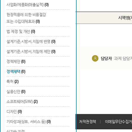
Total
0
건
사업화/제품화(매출실적)
(0)
현장적용에 의한 비용절감
번호
시책명(
또는 수입대체효과
(0)
법 제정 및 개선
(0)
설계기준,시방서,지침에 반영
(0)
설계기준,시방서,지침에 제안
(0)
담당부서
해당 사업실
담당자
과제 담당
정책제안
(0)
정책채택
(0)
특허
(2)
실용신안
(0)
소프트웨어(S/W)
(2)
디자인
(0)
개인정보처리방침
기타성과(상표, 서비스 등)
(0)
회원가입약관
저작권정책
이메일무단수집거
신기술 지정