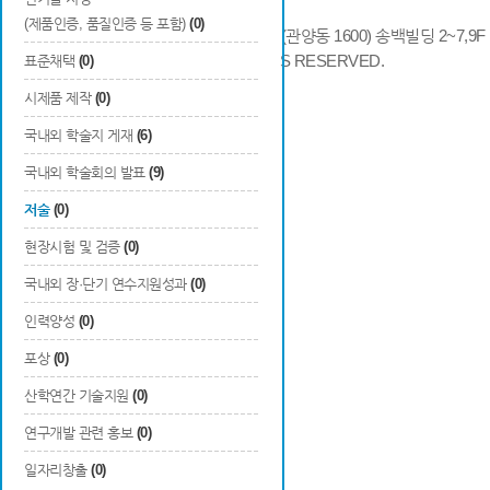
(제품인증, 품질인증 등 포함)
(0)
14066 경기도 안양시 동안구 시민대로 286 (관양동 1600) 송백빌딩 2~7,9F / TE
COPYRIGHTS © 2014 KAIA, ALL RIGHTS RESERVED.
표준채택
(0)
시제품 제작
(0)
국내외 학술지 게재
(6)
국내외 학술회의 발표
(9)
저술
(0)
현장시험 및 검증
(0)
국내외 장·단기 연수지원성과
(0)
인력양성
(0)
포상
(0)
산학연간 기술지원
(0)
연구개발 관련 홍보
(0)
일자리창출
(0)