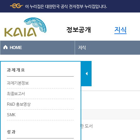
주메뉴
본문바로가기
이 누리집은 대한민국 공식 전자정부 누리집입니다.
바로가기
정보공개
지식
HOME
지식
과제현황
과 제 개 요
과제기본정보
최종보고서
저술
R&D 홍보영상
SMK
※ 연구개발결과로 국내외 출판사를 통해 발행한 도서
성 과