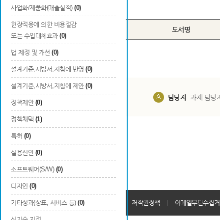
Total
0
건
사업화/제품화(매출실적)
(0)
현장적용에 의한 비용절감
번호
구분
도서명
또는 수입대체효과
(0)
법 제정 및 개선
(0)
설계기준,시방서,지침에 반영
(0)
설계기준,시방서,지침에 제안
(0)
담당부서
해당 사업실
담당자
과제 담당
정책제안
(0)
정책채택
(1)
특허
(0)
실용신안
(0)
소프트웨어(S/W)
(0)
디자인
(0)
개인정보처리방침
기타성과(상표, 서비스 등)
(0)
회원가입약관
저작권정책
이메일무단수집거
신기술 지정