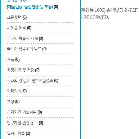
(제품인증, 품질인증 등 포함)
(0)
14066 경기도 안양시 동안구 시민대로 286 (관양동 1600) 송백빌딩 2~7,9F / TE
COPYRIGHTS © 2014 KAIA, ALL RIGHTS RESERVED.
표준채택
(0)
시제품 제작
(0)
국내외 학술지 게재
(0)
국내외 학술회의 발표
(0)
저술
(0)
현장시험 및 검증
(0)
국내외 장·단기 연수지원성과
(0)
인력양성
(0)
포상
(0)
산학연간 기술지원
(0)
연구개발 관련 홍보
(0)
일자리창출
(1)