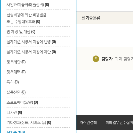
Total
0
건
사업화/제품화(매출실적)
(0)
현장적용에 의한 비용절감
번호
구분
지정번호
신기술분류
또는 수입대체효과
(0)
법 제정 및 개선
(0)
설계기준,시방서,지침에 반영
(0)
설계기준,시방서,지침에 제안
(0)
담당부서
해당 사업실
담당자
과제 담당
정책제안
(0)
정책채택
(0)
특허
(0)
실용신안
(0)
소프트웨어(S/W)
(0)
디자인
(0)
개인정보처리방침
기타성과(상표, 서비스 등)
(0)
회원가입약관
저작권정책
이메일무단수집거
신기술 지정