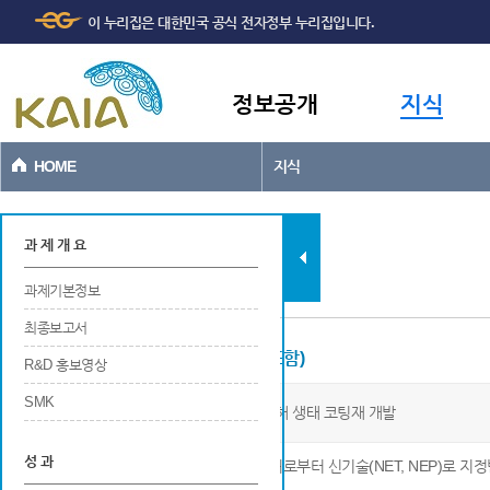
주메뉴
본문바로가기
이 누리집은 대한민국 공식 전자정부 누리집입니다.
바로가기
정보공개
지식
HOME
지식
과제현황
과 제 개 요
과제기본정보
최종보고서
신기술 지정 (제품인증, 품질인증 등 포함)
R&D 홍보영상
SMK
호염 박테리아 슬라임 기반 콘크리트 내염해 생태 코팅재 개발
성 과
※ 연구개발 결과에 대하여 각 신기술 지정부처로부터 신기술(NET, NEP)로 지