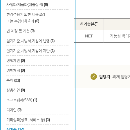
사업화/제품화(매출실적)
(0)
Total
1
건
현장적용에 의한 비용절감
또는 수입대체효과
(0)
번호
구분
지정번호
신기술분류
법 제정 및 개선
(0)
1
국토교통부
910
NET
기능성 박테
설계기준,시방서,지침에 반영
(1)
설계기준,시방서,지침에 제안
(1)
정책제안
(0)
정책채택
(0)
담당부서
해당 사업실
담당자
과제 담당
특허
(21)
실용신안
(0)
소프트웨어(S/W)
(1)
디자인
(0)
기타성과(상표, 서비스 등)
(1)
신기술 지정