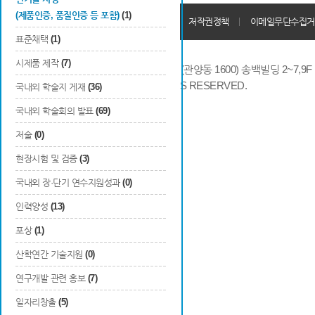
(제품인증, 품질인증 등 포함)
(1)
개인정보처리방침
회원가입약관
저작권정책
이메일무단수집거
표준채택
(1)
시제품 제작
(7)
14066 경기도 안양시 동안구 시민대로 286 (관양동 1600) 송백빌딩 2~7,9F / TE
COPYRIGHTS © 2014 KAIA, ALL RIGHTS RESERVED.
국내외 학술지 게재
(36)
국내외 학술회의 발표
(69)
저술
(0)
현장시험 및 검증
(3)
국내외 장·단기 연수지원성과
(0)
인력양성
(13)
포상
(1)
산학연간 기술지원
(0)
연구개발 관련 홍보
(7)
일자리창출
(5)