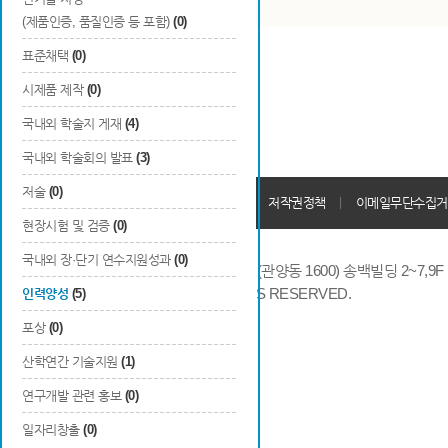
(제품인증, 품질인증 등 포함)
(0)
표준채택
(0)
시제품 제작
(0)
국내외 학술지 게재
(4)
국내외 학술회의 발표
(3)
저술
(0)
개인정보처리방침
회원가입약관
저작권정책
이메일무단수집거
현장시험 및 검증
(0)
국내외 장·단기 연수지원성과
(0)
14066 경기도 안양시 동안구 시민대로 286 (관양동 1600) 송백빌딩 2~7,9F / TE
COPYRIGHTS © 2014 KAIA, ALL RIGHTS RESERVED.
인력양성
(5)
포상
(0)
산학연간 기술지원
(1)
연구개발 관련 홍보
(0)
일자리창출
(0)