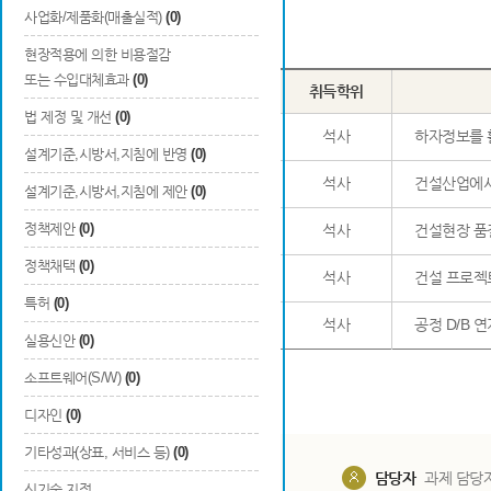
사업화/제품화(매출실적)
(0)
Total
5
건
현장적용에 의한 비용절감
또는 수입대체효과
(0)
번호
이름
학교명
취득학위
법 제정 및 개선
(0)
1
안광훈
석사
하자정보를 
설계기준,시방서,지침에 반영
(0)
2
강범조
석사
건설산업에서의
설계기준,시방서,지침에 제안
(0)
정책제안
(0)
3
문현
석사
건설현장 품
정책채택
(0)
4
신태홍
석사
건설 프로젝
특허
(0)
5
문진영
석사
공정 D/B
실용신안
(0)
소프트웨어(S/W)
(0)
디자인
(0)
기타성과(상표, 서비스 등)
(0)
담당부서
해당 사업실
담당자
과제 담당
신기술 지정