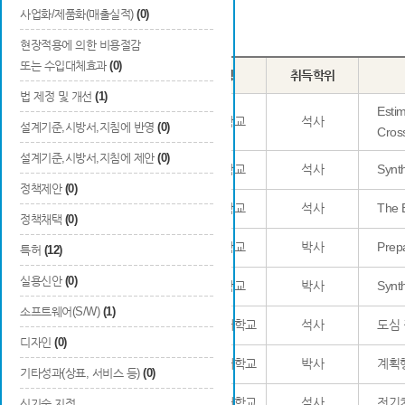
사업화/제품화(매출실적)
(0)
Total
10
건
현장적용에 의한 비용절감
또는 수입대체효과
(0)
번호
이름
학교명
취득학위
법 제정 및 개선
(1)
Estim
1
김병주
부산대학교
석사
설계기준,시방서,지침에 반영
(0)
Cross
설계기준,시방서,지침에 제안
(0)
2
임원빈
부산대학교
석사
Synth
정책제안
(0)
3
민진규
부산대학교
석사
The 
정책채택
(0)
4
지찬혁
부산대학교
박사
Prepa
특허
(12)
실용신안
(0)
5
배지홍
부산대학교
박사
Synth
소프트웨어(S/W)
(1)
6
정윤지
서울시립대학교
석사
도심 
디자인
(0)
7
김형규
서울시립대학교
박사
계획행
기타성과(상표, 서비스 등)
(0)
8
김지규
서울시립대학교
석사
전기
신기술 지정