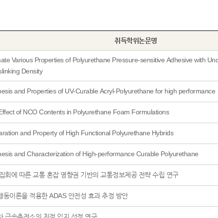
취득학위논문명
ate Various Properties of Polyurethane Pressure-sensitive Adhesive with Und
linking Density
esis and Properties of UV-Curable Acryl-Polyurethane for high performance
Effect of NCO Contents in Polyurethane Foam Formulations
ration and Property of High Functional Polyurethane Hybrids
esis and Characterization of High-performance Curable Polyurethane
집회에 따른 교통 혼잡 영향권 기반의 교통정보제공 전략 수립 연구
동이론을 적용한 ADAS 안전성 효과 추정 방안
차 급속충전소의 최적 입지 선정 연구