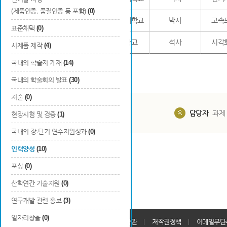
(제품인증, 품질인증 등 포함)
(0)
9
정승원
서울시립대학교
박사
고속
표준채택
(0)
10
홍수정
경기대학교
석사
시각
시제품 제작
(4)
국내외 학술지 게재
(14)
국내외 학술회의 발표
(30)
저술
(0)
담당부서
해당 사업실
담당자
과제
현장시험 및 검증
(1)
국내외 장·단기 연수지원성과
(0)
인력양성
(10)
포상
(0)
산학연간 기술지원
(0)
연구개발 관련 홍보
(3)
일자리창출
(0)
개인정보처리방침
회원가입약관
저작권정책
이메일무단