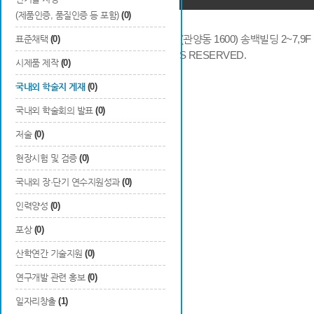
(제품인증, 품질인증 등 포함)
(0)
14066 경기도 안양시 동안구 시민대로 286 (관양동 1600) 송백빌딩 2~7,9F / TE
표준채택
(0)
COPYRIGHTS © 2014 KAIA, ALL RIGHTS RESERVED.
시제품 제작
(0)
국내외 학술지 게재
(0)
국내외 학술회의 발표
(0)
저술
(0)
현장시험 및 검증
(0)
국내외 장·단기 연수지원성과
(0)
인력양성
(0)
포상
(0)
산학연간 기술지원
(0)
연구개발 관련 홍보
(0)
일자리창출
(1)