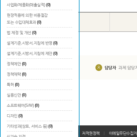
Total
0
건
사업화/제품화(매출실적)
(0)
현장적용에 의한 비용절감
국내/
번호
구분
또는 수입대체효과
(0)
국외
법 제정 및 개선
(0)
설계기준,시방서,지침에 반영
(0)
설계기준,시방서,지침에 제안
(0)
정책제안
(0)
담당부서
해당 사업실
담당자
과제 담당
정책채택
(0)
특허
(0)
실용신안
(0)
소프트웨어(S/W)
(0)
디자인
(0)
기타성과(상표, 서비스 등)
(0)
개인정보처리방침
회원가입약관
저작권정책
이메일무단수집거
신기술 지정