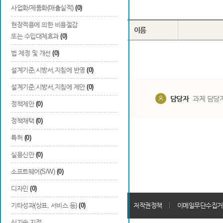
Total
0
건
사업화/제품화(매출실적)
(0)
현장적용에 의한 비용절감
번호
구분
이름
또는 수입대체효과
(0)
법 제정 및 개선
(0)
설계기준,시방서,지침에 반영
(0)
설계기준,시방서,지침에 제안
(0)
담당부서
해당 사업실
담당자
과제 담당
정책제안
(0)
정책채택
(0)
특허
(0)
실용신안
(0)
소프트웨어(S/W)
(0)
디자인
(0)
개인정보처리방침
기타성과(상표, 서비스 등)
(0)
회원가입약관
저작권정책
이메일무단수집거
신기술 지정