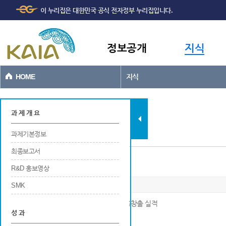
주메뉴
본문바로가기
이 누리집은 대한민국 공식 전자정부 누리집입니다.
바로가기
정보공개
지식
HOME
지식
과제현황
과 제 개 요
과제기본정보
최종보고서
일자리창출
R&D 홍보영상
SMK
※ 연구개발 및 사업화를 위한 연구기관의 고용창출 실적
성 과