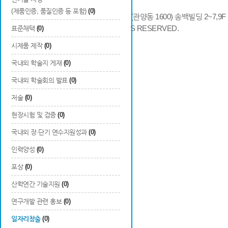
(제품인증, 품질인증 등 포함)
(0)
14066 경기도 안양시 동안구 시민대로 286 (관양동 1600) 송백빌딩 2~7,9F / TE
COPYRIGHTS © 2014 KAIA, ALL RIGHTS RESERVED.
표준채택
(0)
시제품 제작
(0)
국내외 학술지 게재
(0)
국내외 학술회의 발표
(0)
저술
(0)
현장시험 및 검증
(0)
국내외 장·단기 연수지원성과
(0)
인력양성
(0)
포상
(0)
산학연간 기술지원
(0)
연구개발 관련 홍보
(0)
일자리창출
(0)