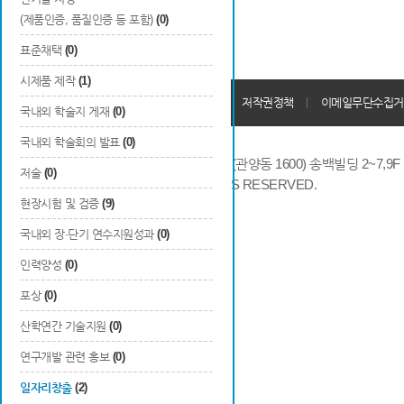
(제품인증, 품질인증 등 포함)
(0)
표준채택
(0)
시제품 제작
(1)
개인정보처리방침
회원가입약관
저작권정책
이메일무단수집거
국내외 학술지 게재
(0)
국내외 학술회의 발표
(0)
14066 경기도 안양시 동안구 시민대로 286 (관양동 1600) 송백빌딩 2~7,9F / TE
저술
(0)
COPYRIGHTS © 2014 KAIA, ALL RIGHTS RESERVED.
현장시험 및 검증
(9)
국내외 장·단기 연수지원성과
(0)
인력양성
(0)
포상
(0)
산학연간 기술지원
(0)
연구개발 관련 홍보
(0)
일자리창출
(2)