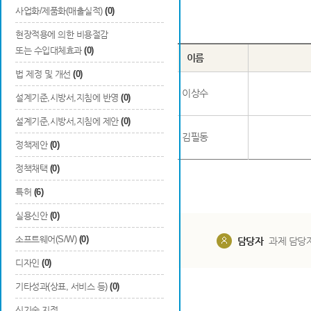
사업화/제품화(매출실적)
(0)
Total
2
건
현장적용에 의한 비용절감
또는 수입대체효과
(0)
번호
구분
이름
법 제정 및 개선
(0)
1
청년
이상수
설계기준,시방서,지침에 반영
(0)
설계기준,시방서,지침에 제안
(0)
2
청년
김필동
정책제안
(0)
정책채택
(0)
특허
(6)
실용신안
(0)
소프트웨어(S/W)
(0)
담당부서
해당 사업실
담당자
과제 담당
디자인
(0)
기타성과(상표, 서비스 등)
(0)
신기술 지정