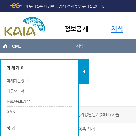
주메뉴
본문바로가기
이 누리집은 대한민국 공식 전자정부 누리집입니다.
바로가기
정보공개
지식
HOME
지식
과제현황
과 제 개 요
과제기본정보
최종보고서
일자리창출
R&D 홍보영상
SMK
C-ITS와 연동가능한 BIS용 플랫폼기반 운전자용단말기(OBE) 기술
성 과
※ 연구개발 및 사업화를 위한 연구기관의 고용창출 실적