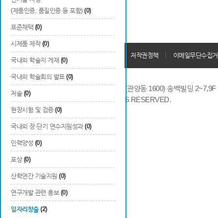
(제품인증, 품질인증 등 포함)
(0)
표준채택
(0)
시제품 제작
(0)
개인정보처리방침
회원가입약관
저작권정책
이메일무단수집거
국내외 학술지 게재
(0)
국내외 학술회의 발표
(0)
14066 경기도 안양시 동안구 시민대로 286 (관양동 1600) 송백빌딩 2~7,9F / TE
저술
(0)
COPYRIGHTS © 2014 KAIA, ALL RIGHTS RESERVED.
현장시험 및 검증
(0)
국내외 장·단기 연수지원성과
(0)
인력양성
(0)
포상
(0)
산학연간 기술지원
(0)
연구개발 관련 홍보
(0)
일자리창출
(2)