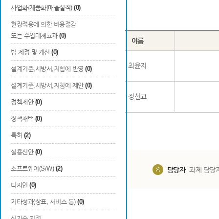
사업화/제품화(매출실적)
(0)
Total
2
건
현장적용에 의한 비용절감
또는 수입대체효과
(0)
번호
구분
이름
법 제정 및 개선
(0)
1
일반
최윤지
설계기준,시방서,지침에 반영
(0)
설계기준,시방서,지침에 제안
(0)
2
청년
정선교
정책제안
(0)
정책채택
(0)
특허
(2)
실용신안
(0)
소프트웨어(S/W)
(2)
담당부서
해당 사업실
담당자
과제 담당
디자인
(0)
기타성과(상표, 서비스 등)
(0)
신기술 지정