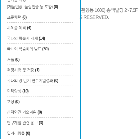
(제품인증, 품질인증 등 포함)
(0)
14066 경기도 안양시 동안구 시민대로 286 (관양동 1600) 송백빌딩 2~7,9F / TE
COPYRIGHTS © 2014 KAIA, ALL RIGHTS RESERVED.
표준채택
(0)
시제품 제작
(4)
국내외 학술지 게재
(14)
국내외 학술회의 발표
(30)
저술
(0)
현장시험 및 검증
(1)
국내외 장·단기 연수지원성과
(0)
인력양성
(10)
포상
(0)
산학연간 기술지원
(0)
연구개발 관련 홍보
(3)
일자리창출
(0)