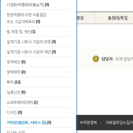
Total
0
건
사업화/제품화(매출실적)
(0)
현장적용에 의한 비용절감
번호
구분
출원/등록
명칭
출원/등록일
또는 수입대체효과
(0)
법 제정 및 개선
(1)
설계기준,시방서,지침에 반영
(0)
설계기준,시방서,지침에 제안
(0)
담당부서
해당 사업실
담당자
과제 담당
정책제안
(0)
정책채택
(0)
특허
(12)
실용신안
(0)
소프트웨어(S/W)
(1)
디자인
(0)
개인정보처리방침
기타성과(상표, 서비스 등)
(0)
회원가입약관
저작권정책
이메일무단수집거
신기술 지정