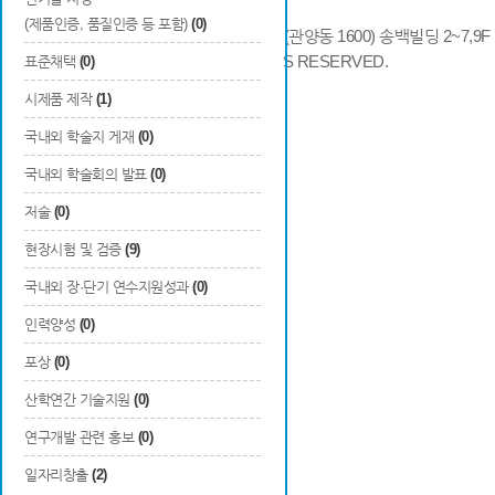
(제품인증, 품질인증 등 포함)
(0)
14066 경기도 안양시 동안구 시민대로 286 (관양동 1600) 송백빌딩 2~7,9F / TE
COPYRIGHTS © 2014 KAIA, ALL RIGHTS RESERVED.
표준채택
(0)
시제품 제작
(1)
국내외 학술지 게재
(0)
국내외 학술회의 발표
(0)
저술
(0)
현장시험 및 검증
(9)
국내외 장·단기 연수지원성과
(0)
인력양성
(0)
포상
(0)
산학연간 기술지원
(0)
연구개발 관련 홍보
(0)
일자리창출
(2)