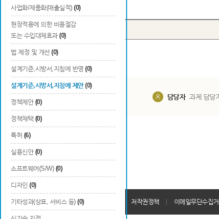
Total
0
건
사업화/제품화(매출실적)
(0)
현장적용에 의한 비용절감
번호
종류
구분
또는 수입대체효과
(0)
법 제정 및 개선
(0)
설계기준,시방서,지침에 반영
(0)
설계기준,시방서,지침에 제안
(0)
담당부서
해당 사업실
담당자
과제 담당
정책제안
(0)
정책채택
(0)
특허
(6)
실용신안
(0)
소프트웨어(S/W)
(0)
디자인
(0)
개인정보처리방침
기타성과(상표, 서비스 등)
(0)
회원가입약관
저작권정책
이메일무단수집거
신기술 지정